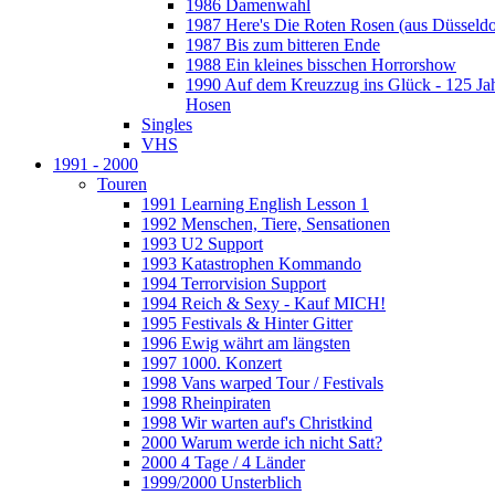
1986 Damenwahl
1987 Here's Die Roten Rosen (aus Düsseldo
1987 Bis zum bitteren Ende
1988 Ein kleines bisschen Horrorshow
1990 Auf dem Kreuzzug ins Glück - 125 Ja
Hosen
Singles
VHS
1991 - 2000
Touren
1991 Learning English Lesson 1
1992 Menschen, Tiere, Sensationen
1993 U2 Support
1993 Katastrophen Kommando
1994 Terrorvision Support
1994 Reich & Sexy - Kauf MICH!
1995 Festivals & Hinter Gitter
1996 Ewig währt am längsten
1997 1000. Konzert
1998 Vans warped Tour / Festivals
1998 Rheinpiraten
1998 Wir warten auf's Christkind
2000 Warum werde ich nicht Satt?
2000 4 Tage / 4 Länder
1999/2000 Unsterblich