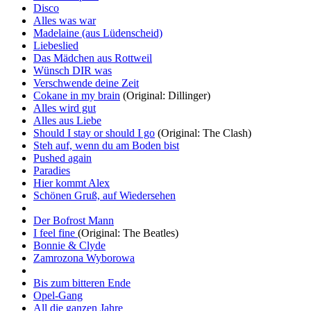
Disco
Alles was war
Madelaine (aus Lüdenscheid)
Liebeslied
Das Mädchen aus Rottweil
Wünsch DIR was
Verschwende deine Zeit
Cokane in my brain
(Original: Dillinger)
Alles wird gut
Alles aus Liebe
Should I stay or should I go
(Original: The Clash)
Steh auf, wenn du am Boden bist
Pushed again
Paradies
Hier kommt Alex
Schönen Gruß, auf Wiedersehen
Der Bofrost Mann
I feel fine
(Original: The Beatles)
Bonnie & Clyde
Zamrozona Wyborowa
Bis zum bitteren Ende
Opel-Gang
All die ganzen Jahre