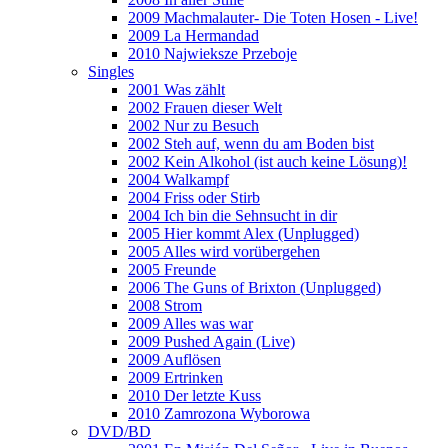
2009 Machmalauter- Die Toten Hosen - Live!
2009 La Hermandad
2010 Najwieksze Przeboje
Singles
2001 Was zählt
2002 Frauen dieser Welt
2002 Nur zu Besuch
2002 Steh auf, wenn du am Boden bist
2002 Kein Alkohol (ist auch keine Lösung)!
2004 Walkampf
2004 Friss oder Stirb
2004 Ich bin die Sehnsucht in dir
2005 Hier kommt Alex (Unplugged)
2005 Alles wird vorübergehen
2005 Freunde
2006 The Guns of Brixton (Unplugged)
2008 Strom
2009 Alles was war
2009 Pushed Again (Live)
2009 Auflösen
2009 Ertrinken
2010 Der letzte Kuss
2010 Zamrozona Wyborowa
DVD/BD