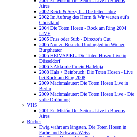
2001 En Misión Del Señor - Live in Buenos
Aires
2002 Reich & Sexy II - Die fetten Jahre
2002 Im Auftrag des Herrn & Wir warten auf's
Christkind
2004 Die Toten Hosen - Rock am Ring 2004
LIVE
2005 Friss oder Stirb - Director's Cut
2005 Nur zu Besuch: Unplugged im Wiener
Burgtheater
2005 HEIMSPIEL: Die Toten Hosen Live in
Düsseldorf
2006 3 Akkorde für ein Halleluja
2008 Hals + Beinbruch: Die Toten Hosen - Live
bei Rock am Ring 2008
2009 Machmalauter: Die Toten Hosen Live in
Berlin
2009 Machmalauter: Die Toten Hosen Live - Die
volle Dröhnung
VHS
2001 En Misión Del Señor - Live in Buenos
Aires
Bücher
Ewig währt am längsten. Die Toten Hosen in
Farbe und Schwarz-Weiss