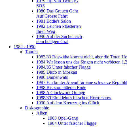
1979 Tip Von Twinky /
SOS
1980 Das Grauen Geht
Auf Grosse Fahrt
1981 Eddie's Salon
1982 Leichen Pflasterten
Ihren Weg
1996 Auf der Suche nach
dem heiligen Gral
1982 - 1990
Touren
1982/83 Roswitha kommt nicht, aber die Toten H
1984 Wir lassen uns das Singen nicht verbieten 1,2
1984/85 Unter falscher Flagge
1985 Disco in Moskau
1986 Damenwahl
1987 Ein bunter Abend für eine schwarze Republi
1988 Bis zum bitteren Ende
1988 A Clockwork Orange
1988/89 Ein kleines bisschen Horrorshow
1990 Auf dem Kreuzzug ins Glück
Diskographie
Alben
1983 Opel-Gang
1984 Unter falscher Flagge