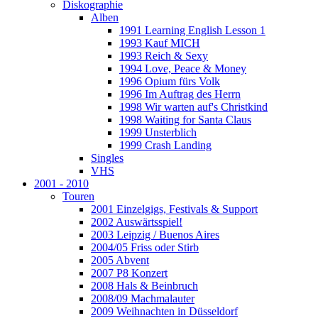
Diskographie
Alben
1991 Learning English Lesson 1
1993 Kauf MICH
1993 Reich & Sexy
1994 Love, Peace & Money
1996 Opium fürs Volk
1996 Im Auftrag des Herrn
1998 Wir warten auf's Christkind
1998 Waiting for Santa Claus
1999 Unsterblich
1999 Crash Landing
Singles
VHS
2001 - 2010
Touren
2001 Einzelgigs, Festivals & Support
2002 Auswärtsspiel!
2003 Leipzig / Buenos Aires
2004/05 Friss oder Stirb
2005 Abvent
2007 P8 Konzert
2008 Hals & Beinbruch
2008/09 Machmalauter
2009 Weihnachten in Düsseldorf