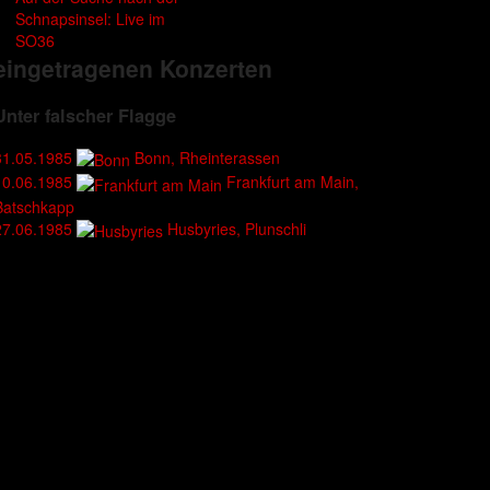
Schnapsinsel: Live im
SO36
eingetragenen Konzerten
Unter falscher Flagge
31.05.1985
Bonn, Rheinterassen
10.06.1985
Frankfurt am Main,
Batschkapp
27.06.1985
Husbyries, Plunschli