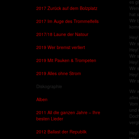
es gi
2017 Zurück auf dem Bolzplatz
Wenn
hat 
Wir 
2017 Im Auge des Trommelfells
komm
2017/18 Laune der Natour
Hey!
Wir 
2019 Wer bremst verliert
Hey!
Wir 
2019 Mit Pauken & Trompeten
Hey!
Wir 
2019 Alles ohne Strom
Hey!
Wir 
Diskographie
Wir 
alles
Alben
Vom 
und 
2011 All die ganzen Jahre – Ihre
Doch
besten Lieder
verg
2012 Ballast der Republik
Hey!