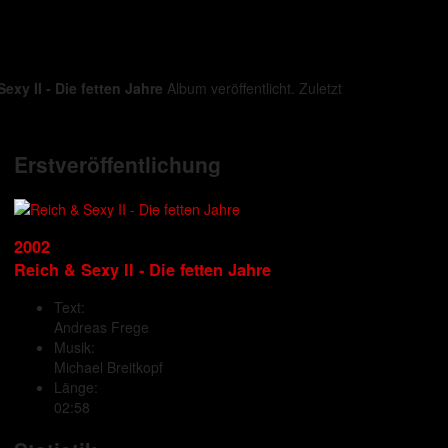
exy II - Die fetten Jahre
Album veröffentlicht. Zuletzt
Erstveröffentlichung
2002
Reich & Sexy II - Die fetten Jahre
Text:
Andreas Frege
Musik:
Michael Breitkopf
Länge:
02:58