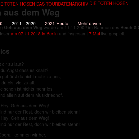
DIE TOTEN HOSEN
 aus dem Weg
10
2011 - 2020
2021-Heute
Mehr davon
ng
Geh aus dem Weg
wurde am 11.11.2002 im Rahmen des
Reich & S
ieser
am 07.11.2018 in Berlin
und insgesamt
7 Mal
live gespielt.
ics
t dir zu laut?
 du Angst dass es knallt?
 gehörst du nicht mehr zu uns,
du bist viel zu alt.
e schon ist nichts mehr los,
ind allein auf dem Musikfriedhof.
 Hey! Geh aus dem Weg!
sind nur der Rest, doch wir bleiben stehn!
 Hey! Geh aus dem Weg!
sind nur der Rest, doch wir bleiben stehn!
überall kommen wir her,