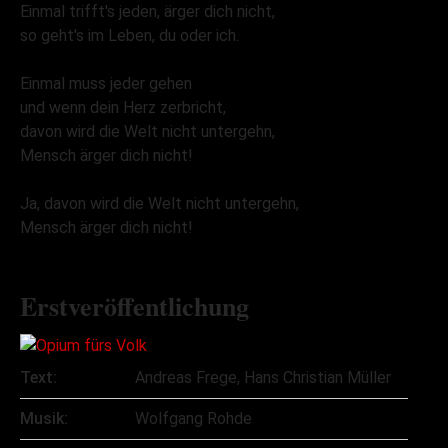
Einmal trifft's jeden, ärger dich nicht,
so geht's im Leben, du oder ich.
Einmal muss jeder gehen
und wenn dein Herz zerbricht,
davon wird die Welt nicht untergehn,
Mensch ärger dich nicht!
Ja, davon wird die Welt nicht untergehn,
Mensch ärger dich nicht!
Erstveröffentlichung
Text:
Andreas Frege, Hans Christian Müller
Musik:
Wolfgang Rohde