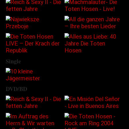
Single
DVD/BD