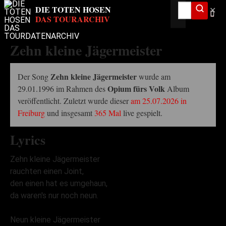
✕
Zehn kleine Jägermeister
Zehn kleine Jägermeister
Der Song
wurde am
Opium fürs Volk
29.01.1996 im Rahmen des
Album
veröffentlicht. Zuletzt wurde dieser
am 25.07.2026 in
Freiburg
und insgesamt
365 Mal
live gespielt.
Lyrics
Zehn kleine Jägermeister
rauchten einen Joint,
den einen hat es umgehaun,
da waren's nur noch neun.
Neun kleine Jägermeister