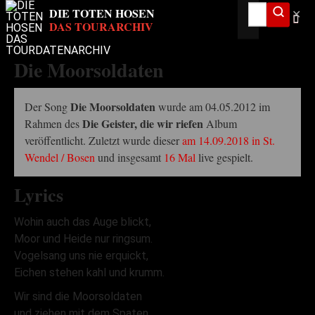
✕
Die Moorsoldaten
Die Moorsoldaten
Der Song
wurde am 04.05.2012 im
Die Geister, die wir riefen
Rahmen des
Album
veröffentlicht. Zuletzt wurde dieser
am 14.09.2018 in St.
Wendel / Bosen
und insgesamt
16 Mal
live gespielt.
Lyrics
Wohin auch das Auge blickt,
Moor und Heide nur ringsum.
Vogelsang uns nie erquickt,
Eichen stehen kahl und krumm.
Wir sind die Moorsoldaten
und ziehen mit dem Spaten