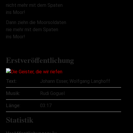
nicht mehr mit dem Spaten
ins Moor!
Dann ziehn die Moorsoldaten
nie mehr mit dem Spaten
ins Moor!
Erstveröffentlichung
Text:
Johann Esser, Wolfgang Langhoff
Musik:
Rudi Goguel
Länge:
03:17
Statistik