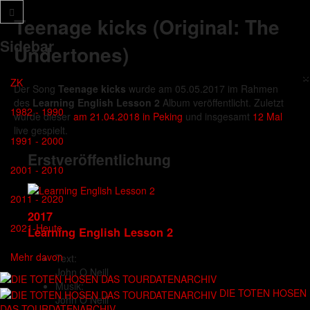
Teenage kicks (Original: The
Sidebar
Undertones)
×
ZK
Der Song
Teenage kicks
wurde am 05.05.2017 im Rahmen
des
Learning English Lesson 2
Album veröffentlicht. Zuletzt
1982 - 1990
wurde dieser
am 21.04.2018 in Peking
und insgesamt
12 Mal
live gespielt.
1991 - 2000
Erstveröffentlichung
2001 - 2010
2011 - 2020
2017
2021-Heute
Learning English Lesson 2
Mehr davon
Text:
John O Neill
Musik:
DIE TOTEN HOSEN
John O Neill
DAS TOURDATENARCHIV