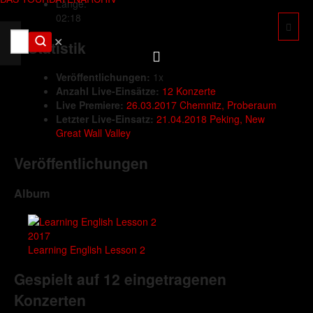
Länge:
02:18
✕
Statistik
Veröffentlichungen:
1x
Anzahl Live-Einsätze:
12 Konzerte
Live Premiere:
26.03.2017 Chemnitz, Proberaum
Letzter Live-Einsatz:
21.04.2018 Peking, New
Great Wall Valley
Veröffentlichungen
Album
2017
Learning English Lesson 2
Gespielt auf 12 eingetragenen
Konzerten