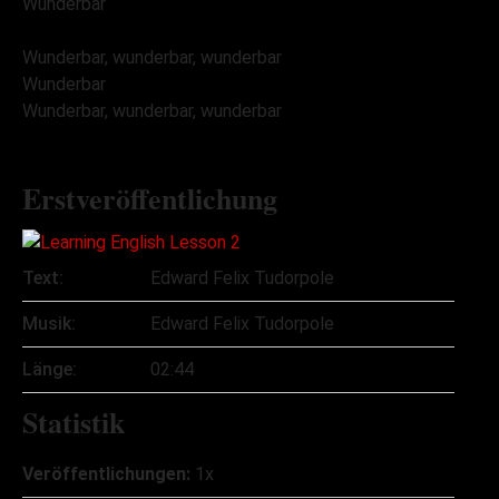
Wunderbar
Wunderbar, wunderbar, wunderbar
Wunderbar
Wunderbar, wunderbar, wunderbar
Erstveröffentlichung
Text:
Edward Felix Tudorpole
Musik:
Edward Felix Tudorpole
Länge:
02:44
Statistik
Veröffentlichungen:
1x