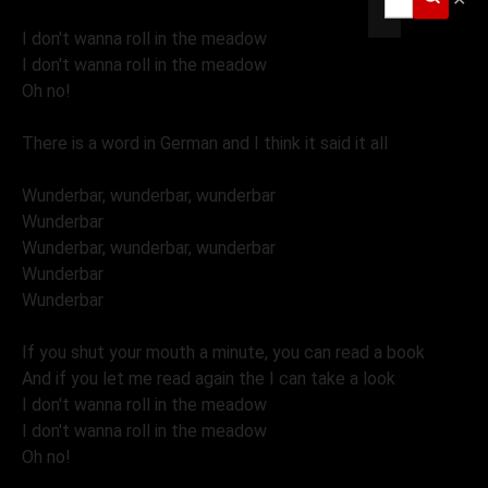
I don't wanna roll in the meadow
I don't wanna roll in the meadow
Oh no!
There is a word in German and I think it said it all
Wunderbar, wunderbar, wunderbar
Wunderbar
Wunderbar, wunderbar, wunderbar
Wunderbar
Wunderbar
If you shut your mouth a minute, you can read a book
And if you let me read again the I can take a look
I don't wanna roll in the meadow
I don't wanna roll in the meadow
Oh no!