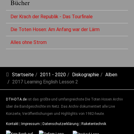
Bücher
Der Krach der Republik - Das Tourfinale
Die Toten Hosen: Am Anfang war der Lärm
Alles ohne Strom
Startseite
2011 - 2020
Diskographie
Alben
2017 Learning English Lesson 2
DTH-DTA.de
ist das größte und umfangreichste Die Toten Hosen Archiv
über die Bandgeschichte im Netz. Das Archiv dokumentiert alle Live
Konzerte, Veröffentlichungen und Highlights von 1982-heute.
Kontakt
|
Impressum
|
Datenschutzerklärung
|
Raketentechnik