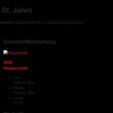
 St. John)
ectable
Single veröffentlicht. Dieser Song wurde ein
Erstveröffentlichung
2020
Respectable
Text:
Pete St. John
Musik:
Pete St. John
Länge:
02:29