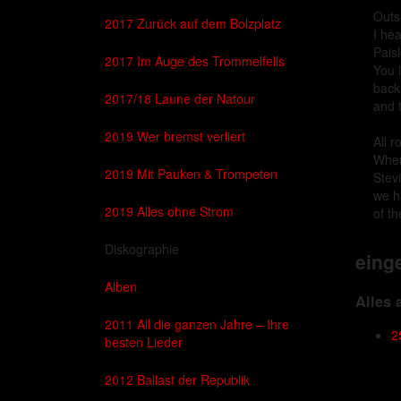
Outs
2017 Zurück auf dem Bolzplatz
I hea
Pais
2017 Im Auge des Trommelfells
You 
back
2017/18 Laune der Natour
and 
2019 Wer bremst verliert
All r
Wher
2019 Mit Pauken & Trompeten
Stev
we h
2019 Alles ohne Strom
of th
Diskographie
eing
Alben
Alles 
2011 All die ganzen Jahre – Ihre
2
besten Lieder
2012 Ballast der Republik