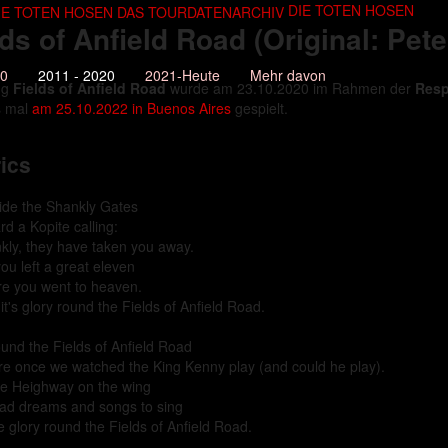
DIE TOTEN HOSEN
lds of Anfield Road (Original: Pete
10
2011 - 2020
2021-Heute
Mehr davon
ng
Fields of Anfield Road
wurde am 23.10.2020 im Rahmen der
Resp
s mal
am 25.10.2022 in Buenos Aires
gespielt.
ics
ide the Shankly Gates
rd a Kopite calling:
kly, they have taken you away.
ou left a great eleven
re you went to heaven.
t's glory round the Fields of Anfield Road.
ound the Fields of Anfield Road
e once we watched the King Kenny play (and could he play).
ie Heighway on the wing
ad dreams and songs to sing
e glory round the Fields of Anfield Road.