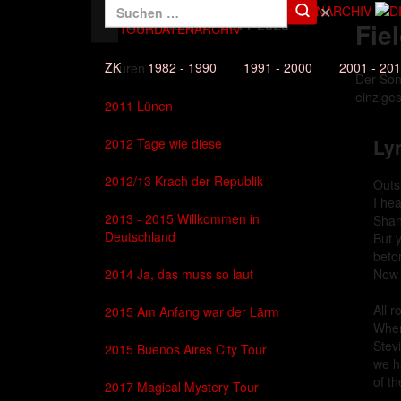
✕
Die Toten Hosen - 2011-2020
Fie
DAS TOURDATENARCHIV
ZK
1982 - 1990
1991 - 2000
2001 - 20
Touren
Der So
einzige
2011 Lünen
Lyr
2012 Tage wie diese
2012/13 Krach der Republik
Outs
I hea
2013 - 2015 Willkommen in
Shan
Deutschland
But y
befo
2014 Ja, das muss so laut
Now i
All r
2015 Am Anfang war der Lärm
Wher
Stev
2015 Buenos Aires City Tour
we h
of th
2017 Magical Mystery Tour