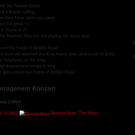
ide thе Paisley Gates
rd a Kopitе calling:
ley they have taken you away.
led the great 11
 in Rome in 77
the Redmen they are still playing the same way.
ound the Fields of Anfield Road
e once we watched the King Kenny play (and could he play).
ie Heighway on the wing
ad dreams and songs to sing
e glory round the Fields of Anfield Road.
etragenem Konzert
aus Liebe
5.10.2022
Buenos Aires, The Roxy