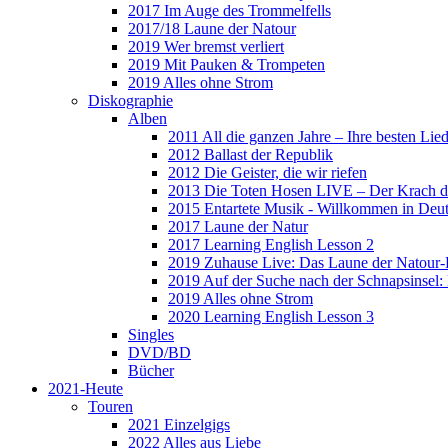
2017 Im Auge des Trommelfells
2017/18 Laune der Natour
2019 Wer bremst verliert
2019 Mit Pauken & Trompeten
2019 Alles ohne Strom
Diskographie
Alben
2011 All die ganzen Jahre – Ihre besten Lie
2012 Ballast der Republik
2012 Die Geister, die wir riefen
2013 Die Toten Hosen LIVE – Der Krach d
2015 Entartete Musik - Willkommen in Deu
2017 Laune der Natur
2017 Learning English Lesson 2
2019 Zuhause Live: Das Laune der Natour-
2019 Auf der Suche nach der Schnapsinsel
2019 Alles ohne Strom
2020 Learning English Lesson 3
Singles
DVD/BD
Bücher
2021-Heute
Touren
2021 Einzelgigs
2022 Alles aus Liebe