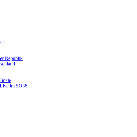
der
er Republik
tschland
Finale
: Live im SO36