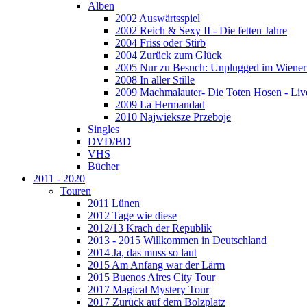
Alben
2002 Auswärtsspiel
2002 Reich & Sexy II - Die fetten Jahre
2004 Friss oder Stirb
2004 Zurück zum Glück
2005 Nur zu Besuch: Unplugged im Wiener 
2008 In aller Stille
2009 Machmalauter- Die Toten Hosen - Liv
2009 La Hermandad
2010 Najwieksze Przeboje
Singles
DVD/BD
VHS
Bücher
2011 - 2020
Touren
2011 Lünen
2012 Tage wie diese
2012/13 Krach der Republik
2013 - 2015 Willkommen in Deutschland
2014 Ja, das muss so laut
2015 Am Anfang war der Lärm
2015 Buenos Aires City Tour
2017 Magical Mystery Tour
2017 Zurück auf dem Bolzplatz