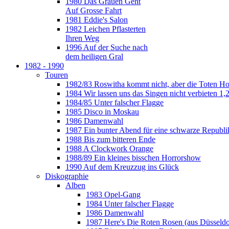
1980 Das Grauen Geht
Auf Grosse Fahrt
1981 Eddie's Salon
1982 Leichen Pflasterten
Ihren Weg
1996 Auf der Suche nach
dem heiligen Gral
1982 - 1990
Touren
1982/83 Roswitha kommt nicht, aber die Toten H
1984 Wir lassen uns das Singen nicht verbieten 1,2
1984/85 Unter falscher Flagge
1985 Disco in Moskau
1986 Damenwahl
1987 Ein bunter Abend für eine schwarze Republi
1988 Bis zum bitteren Ende
1988 A Clockwork Orange
1988/89 Ein kleines bisschen Horrorshow
1990 Auf dem Kreuzzug ins Glück
Diskographie
Alben
1983 Opel-Gang
1984 Unter falscher Flagge
1986 Damenwahl
1987 Here's Die Roten Rosen (aus Düsseldo