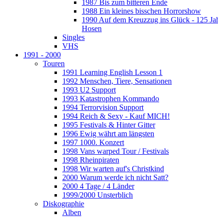
1987 Bis zum bitteren Ende
1988 Ein kleines bisschen Horrorshow
1990 Auf dem Kreuzzug ins Glück - 125 Ja
Hosen
Singles
VHS
1991 - 2000
Touren
1991 Learning English Lesson 1
1992 Menschen, Tiere, Sensationen
1993 U2 Support
1993 Katastrophen Kommando
1994 Terrorvision Support
1994 Reich & Sexy - Kauf MICH!
1995 Festivals & Hinter Gitter
1996 Ewig währt am längsten
1997 1000. Konzert
1998 Vans warped Tour / Festivals
1998 Rheinpiraten
1998 Wir warten auf's Christkind
2000 Warum werde ich nicht Satt?
2000 4 Tage / 4 Länder
1999/2000 Unsterblich
Diskographie
Alben