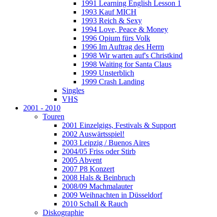
1991 Learning English Lesson 1
1993 Kauf MICH
1993 Reich & Sexy
1994 Love, Peace & Money
1996 Opium fürs Volk
1996 Im Auftrag des Herrn
1998 Wir warten auf's Christkind
1998 Waiting for Santa Claus
1999 Unsterblich
1999 Crash Landing
Singles
VHS
2001 - 2010
Touren
2001 Einzelgigs, Festivals & Support
2002 Auswärtsspiel!
2003 Leipzig / Buenos Aires
2004/05 Friss oder Stirb
2005 Abvent
2007 P8 Konzert
2008 Hals & Beinbruch
2008/09 Machmalauter
2009 Weihnachten in Düsseldorf
2010 Schall & Rauch
Diskographie