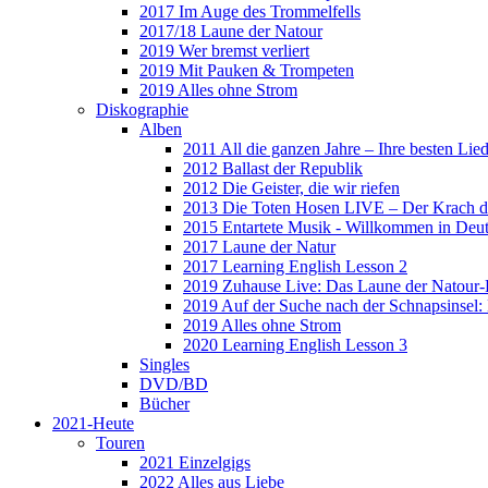
2017 Im Auge des Trommelfells
2017/18 Laune der Natour
2019 Wer bremst verliert
2019 Mit Pauken & Trompeten
2019 Alles ohne Strom
Diskographie
Alben
2011 All die ganzen Jahre – Ihre besten Lie
2012 Ballast der Republik
2012 Die Geister, die wir riefen
2013 Die Toten Hosen LIVE – Der Krach d
2015 Entartete Musik - Willkommen in Deu
2017 Laune der Natur
2017 Learning English Lesson 2
2019 Zuhause Live: Das Laune der Natour-
2019 Auf der Suche nach der Schnapsinsel
2019 Alles ohne Strom
2020 Learning English Lesson 3
Singles
DVD/BD
Bücher
2021-Heute
Touren
2021 Einzelgigs
2022 Alles aus Liebe