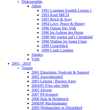
Diskographie
Alben
1991 Learning English Lesson 1
1993 Kauf MICH
1993 Reich & Sexy
1994 Love, Peace & Money
1996 Opium fürs Volk
1996 Im Auftrag des Herrn
1998 Wir warten auf's Christkind
1998 Waiting for Santa Claus
1999 Unsterblich
1999 Crash Landing
Singles
VHS
2001 - 2010
Touren
2001 Einzelgigs, Festivals & Support
2002 Auswärtsspiel!
2003 Leipzig / Buenos Aires
2004/05 Friss oder Stirb
2005 Abvent
2007 P8 Konzert
2008 Hals & Beinbruch
2008/09 Machmalauter
2009 Weihnachten in Düsseldorf