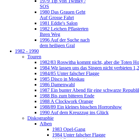
1979 Tip Von Twinky /
SOS
1980 Das Grauen Geht
Auf Grosse Fahrt
1981 Eddie's Salon
1982 Leichen Pflasterten
Ihren Weg
1996 Auf der Suche nach
dem heiligen Gral
1982 - 1990
Touren
1982/83 Roswitha kommt nicht, aber die Toten H
1984 Wir lassen uns das Singen nicht verbieten 1,2
1984/85 Unter falscher Flagge
1985 Disco in Moskau
1986 Damenwahl
1987 Ein bunter Abend für eine schwarze Republi
1988 Bis zum bitteren Ende
1988 A Clockwork Orange
1988/89 Ein kleines bisschen Horrorshow
1990 Auf dem Kreuzzug ins Glück
Diskographie
Alben
1983 Opel-Gang
1984 Unter falscher Flagge