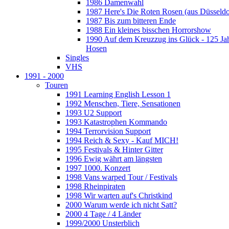
1986 Damenwahl
1987 Here's Die Roten Rosen (aus Düsseldo
1987 Bis zum bitteren Ende
1988 Ein kleines bisschen Horrorshow
1990 Auf dem Kreuzzug ins Glück - 125 Ja
Hosen
Singles
VHS
1991 - 2000
Touren
1991 Learning English Lesson 1
1992 Menschen, Tiere, Sensationen
1993 U2 Support
1993 Katastrophen Kommando
1994 Terrorvision Support
1994 Reich & Sexy - Kauf MICH!
1995 Festivals & Hinter Gitter
1996 Ewig währt am längsten
1997 1000. Konzert
1998 Vans warped Tour / Festivals
1998 Rheinpiraten
1998 Wir warten auf's Christkind
2000 Warum werde ich nicht Satt?
2000 4 Tage / 4 Länder
1999/2000 Unsterblich