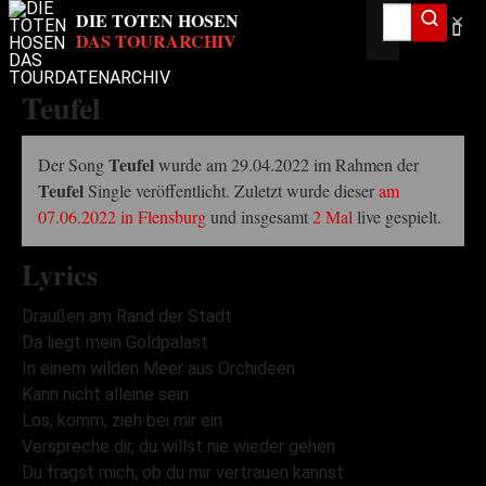
✕
Teufel
Teufel
Der Song
wurde am 29.04.2022 im Rahmen der
Teufel
Single veröffentlicht. Zuletzt wurde dieser
am
07.06.2022 in Flensburg
und insgesamt
2 Mal
live gespielt.
Lyrics
Draußen am Rand der Stadt
Da liegt mein Goldpalast
In einem wilden Meer aus Orchideen
Kann nicht alleine sein
Los, komm, zieh bei mir ein
Verspreche dir, du willst nie wieder gehen
Du fragst mich, ob du mir vertrauen kannst