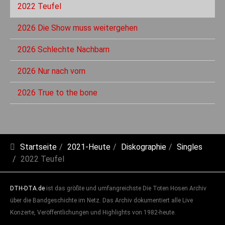
2022 Teufel
2026 Die Show muss weitergehen
2026 Schlechte Nachbarn
2026 Nur nach vorn
2026 True to the bone
Startseite
2021-Heute
Diskographie
Singles
2022 Teufel
DTH-DTA.de
ist das größte und umfangreichste Die Toten Hosen Archiv
über die Bandgeschichte im Netz. Das Archiv dokumentiert alle Live
Konzerte, Veröffentlichungen und Highlights von 1982-heute.