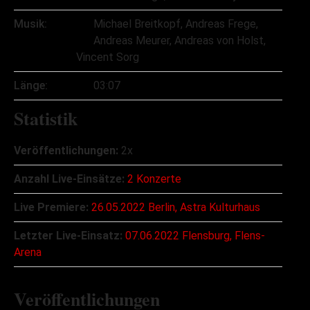
Musik:
Michael Breitkopf, Andreas Frege,
Andreas Meurer, Andreas von Holst,
Vincent Sorg
Länge:
03:07
Statistik
Veröffentlichungen:
2x
Anzahl Live-Einsätze:
2 Konzerte
Live Premiere:
26.05.2022 Berlin, Astra Kulturhaus
Letzter Live-Einsatz:
07.06.2022 Flensburg, Flens-
Arena
Veröffentlichungen