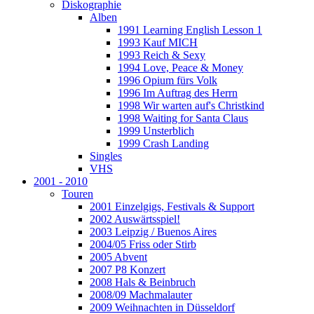
Diskographie
Alben
1991 Learning English Lesson 1
1993 Kauf MICH
1993 Reich & Sexy
1994 Love, Peace & Money
1996 Opium fürs Volk
1996 Im Auftrag des Herrn
1998 Wir warten auf's Christkind
1998 Waiting for Santa Claus
1999 Unsterblich
1999 Crash Landing
Singles
VHS
2001 - 2010
Touren
2001 Einzelgigs, Festivals & Support
2002 Auswärtsspiel!
2003 Leipzig / Buenos Aires
2004/05 Friss oder Stirb
2005 Abvent
2007 P8 Konzert
2008 Hals & Beinbruch
2008/09 Machmalauter
2009 Weihnachten in Düsseldorf