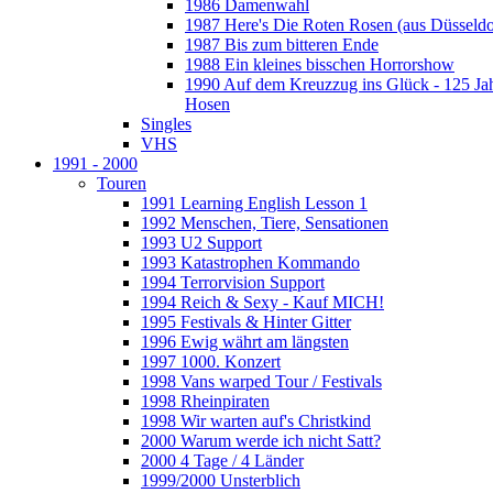
1986 Damenwahl
1987 Here's Die Roten Rosen (aus Düsseldo
1987 Bis zum bitteren Ende
1988 Ein kleines bisschen Horrorshow
1990 Auf dem Kreuzzug ins Glück - 125 Ja
Hosen
Singles
VHS
1991 - 2000
Touren
1991 Learning English Lesson 1
1992 Menschen, Tiere, Sensationen
1993 U2 Support
1993 Katastrophen Kommando
1994 Terrorvision Support
1994 Reich & Sexy - Kauf MICH!
1995 Festivals & Hinter Gitter
1996 Ewig währt am längsten
1997 1000. Konzert
1998 Vans warped Tour / Festivals
1998 Rheinpiraten
1998 Wir warten auf's Christkind
2000 Warum werde ich nicht Satt?
2000 4 Tage / 4 Länder
1999/2000 Unsterblich