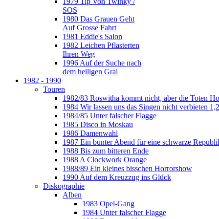
1979 Tip Von Twinky /
SOS
1980 Das Grauen Geht
Auf Grosse Fahrt
1981 Eddie's Salon
1982 Leichen Pflasterten
Ihren Weg
1996 Auf der Suche nach
dem heiligen Gral
1982 - 1990
Touren
1982/83 Roswitha kommt nicht, aber die Toten H
1984 Wir lassen uns das Singen nicht verbieten 1,2
1984/85 Unter falscher Flagge
1985 Disco in Moskau
1986 Damenwahl
1987 Ein bunter Abend für eine schwarze Republi
1988 Bis zum bitteren Ende
1988 A Clockwork Orange
1988/89 Ein kleines bisschen Horrorshow
1990 Auf dem Kreuzzug ins Glück
Diskographie
Alben
1983 Opel-Gang
1984 Unter falscher Flagge