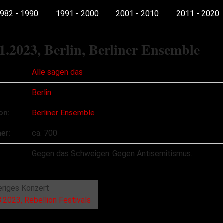
982 - 1990
1991 - 2000
2001 - 2010
2011 - 2020
1.2023
, Berlin, Berliner Ensemble
Alle sagen das
Berlin
on:
Berliner Ensemble
er:
ca. 700
:
Gegen das Schweigen. Gegen Antisemitismus.
eriges Konzert
.2023, Rebellion Festivals