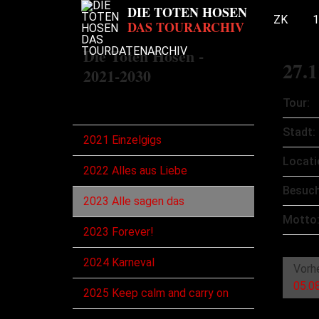
ZK
1
Die Toten Hosen -
27.1
2021-2030
Tour:
Touren
Stadt:
2021 Einzelgigs
Locati
2022 Alles aus Liebe
Besuch
2023 Alle sagen das
Motto
2023 Forever!
2024 Karneval
Vorh
05.08
2025 Keep calm and carry on