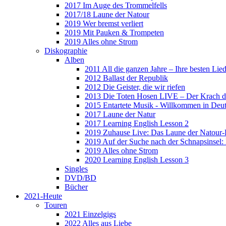
2017 Im Auge des Trommelfells
2017/18 Laune der Natour
2019 Wer bremst verliert
2019 Mit Pauken & Trompeten
2019 Alles ohne Strom
Diskographie
Alben
2011 All die ganzen Jahre – Ihre besten Lie
2012 Ballast der Republik
2012 Die Geister, die wir riefen
2013 Die Toten Hosen LIVE – Der Krach d
2015 Entartete Musik - Willkommen in Deu
2017 Laune der Natur
2017 Learning English Lesson 2
2019 Zuhause Live: Das Laune der Natour-
2019 Auf der Suche nach der Schnapsinsel
2019 Alles ohne Strom
2020 Learning English Lesson 3
Singles
DVD/BD
Bücher
2021-Heute
Touren
2021 Einzelgigs
2022 Alles aus Liebe