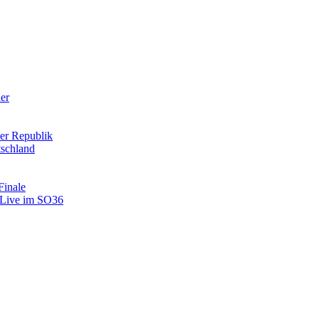
der
er Republik
tschland
Finale
: Live im SO36