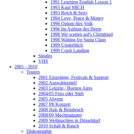
1991 Learning English Lesson 1
1993 Kauf MICH
1993 Reich & Sexy
1994 Love, Peace & Money
1996 Opium fürs Volk
1996 Im Auftrag des Herrn
1998 Wir warten auf's Christkind
1998 Waiting for Santa Claus
1999 Unsterblich
1999 Crash Landing
Singles
VHS
2001 - 2010
Touren
2001 Einzelgigs, Festivals & Support
2002 Auswärtsspiel!
2003 Leipzig / Buenos Aires
2004/05 Friss oder Stirb
2005 Abvent
2007 P8 Konzert
2008 Hals & Beinbruch
2008/09 Machmalauter
2009 Weihnachten in Düsseldorf
2010 Schall & Rauch
Diskographie