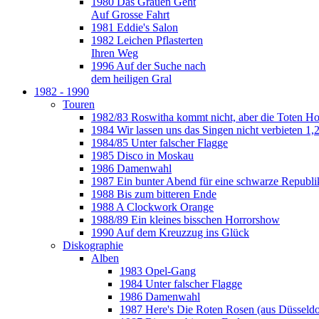
1980 Das Grauen Geht
Auf Grosse Fahrt
1981 Eddie's Salon
1982 Leichen Pflasterten
Ihren Weg
1996 Auf der Suche nach
dem heiligen Gral
1982 - 1990
Touren
1982/83 Roswitha kommt nicht, aber die Toten H
1984 Wir lassen uns das Singen nicht verbieten 1,2
1984/85 Unter falscher Flagge
1985 Disco in Moskau
1986 Damenwahl
1987 Ein bunter Abend für eine schwarze Republi
1988 Bis zum bitteren Ende
1988 A Clockwork Orange
1988/89 Ein kleines bisschen Horrorshow
1990 Auf dem Kreuzzug ins Glück
Diskographie
Alben
1983 Opel-Gang
1984 Unter falscher Flagge
1986 Damenwahl
1987 Here's Die Roten Rosen (aus Düsseldo