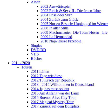
Alben
2002 Auswärtsspiel
2002 Reich & Sexy II - Die fetten Jahre
2004 Friss oder Stirb
2004 Zurück zum Glück
2005 Nur zu Besuch: Unplugged im Wiener 
2008 In aller Stille
2009 Machmalauter- Die Toten Hosen - Liv
2009 La Hermandad
2010 Najwieksze Przeboje
Singles
DVD/BD
VHS
Bücher
2011 - 2020
Touren
2011 Lünen
2012 Tage wie diese
2012/13 Krach der Republik
2013 - 2015 Willkommen in Deutschland
2014 Ja, das muss so laut
2015 Am Anfang war der Lärm
2015 Buenos Aires City Tour
2017 Magical Mystery Tour
2017 Zurück auf dem Bolzplatz