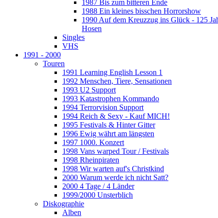
1987 Bis zum bitteren Ende
1988 Ein kleines bisschen Horrorshow
1990 Auf dem Kreuzzug ins Glück - 125 Ja
Hosen
Singles
VHS
1991 - 2000
Touren
1991 Learning English Lesson 1
1992 Menschen, Tiere, Sensationen
1993 U2 Support
1993 Katastrophen Kommando
1994 Terrorvision Support
1994 Reich & Sexy - Kauf MICH!
1995 Festivals & Hinter Gitter
1996 Ewig währt am längsten
1997 1000. Konzert
1998 Vans warped Tour / Festivals
1998 Rheinpiraten
1998 Wir warten auf's Christkind
2000 Warum werde ich nicht Satt?
2000 4 Tage / 4 Länder
1999/2000 Unsterblich
Diskographie
Alben