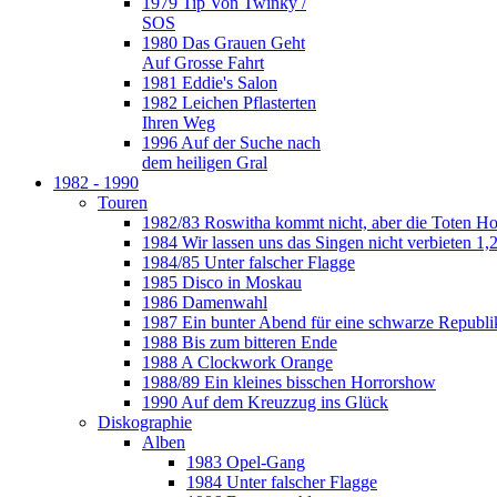
1979 Tip Von Twinky /
SOS
1980 Das Grauen Geht
Auf Grosse Fahrt
1981 Eddie's Salon
1982 Leichen Pflasterten
Ihren Weg
1996 Auf der Suche nach
dem heiligen Gral
1982 - 1990
Touren
1982/83 Roswitha kommt nicht, aber die Toten H
1984 Wir lassen uns das Singen nicht verbieten 1,2
1984/85 Unter falscher Flagge
1985 Disco in Moskau
1986 Damenwahl
1987 Ein bunter Abend für eine schwarze Republi
1988 Bis zum bitteren Ende
1988 A Clockwork Orange
1988/89 Ein kleines bisschen Horrorshow
1990 Auf dem Kreuzzug ins Glück
Diskographie
Alben
1983 Opel-Gang
1984 Unter falscher Flagge