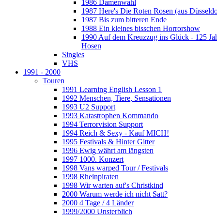
1986 Damenwahl
1987 Here's Die Roten Rosen (aus Düsseldo
1987 Bis zum bitteren Ende
1988 Ein kleines bisschen Horrorshow
1990 Auf dem Kreuzzug ins Glück - 125 Ja
Hosen
Singles
VHS
1991 - 2000
Touren
1991 Learning English Lesson 1
1992 Menschen, Tiere, Sensationen
1993 U2 Support
1993 Katastrophen Kommando
1994 Terrorvision Support
1994 Reich & Sexy - Kauf MICH!
1995 Festivals & Hinter Gitter
1996 Ewig währt am längsten
1997 1000. Konzert
1998 Vans warped Tour / Festivals
1998 Rheinpiraten
1998 Wir warten auf's Christkind
2000 Warum werde ich nicht Satt?
2000 4 Tage / 4 Länder
1999/2000 Unsterblich