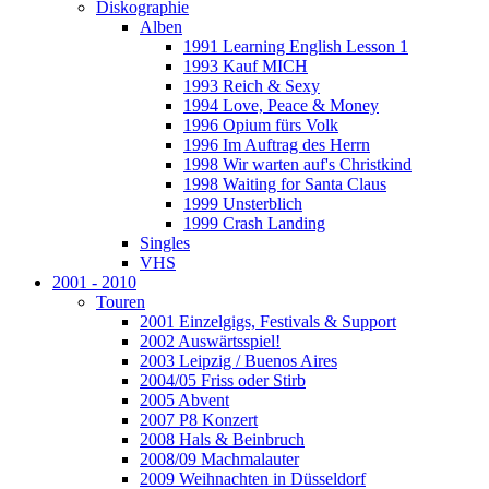
Diskographie
Alben
1991 Learning English Lesson 1
1993 Kauf MICH
1993 Reich & Sexy
1994 Love, Peace & Money
1996 Opium fürs Volk
1996 Im Auftrag des Herrn
1998 Wir warten auf's Christkind
1998 Waiting for Santa Claus
1999 Unsterblich
1999 Crash Landing
Singles
VHS
2001 - 2010
Touren
2001 Einzelgigs, Festivals & Support
2002 Auswärtsspiel!
2003 Leipzig / Buenos Aires
2004/05 Friss oder Stirb
2005 Abvent
2007 P8 Konzert
2008 Hals & Beinbruch
2008/09 Machmalauter
2009 Weihnachten in Düsseldorf