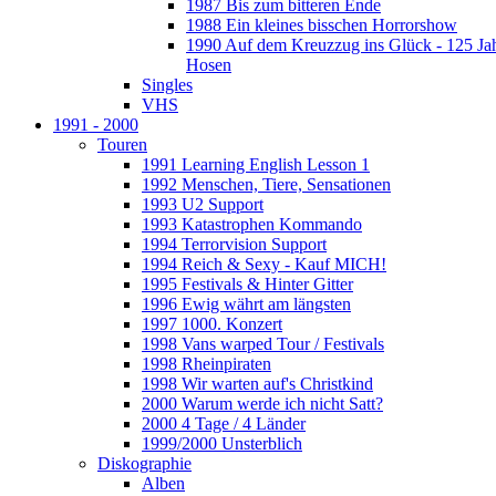
1987 Bis zum bitteren Ende
1988 Ein kleines bisschen Horrorshow
1990 Auf dem Kreuzzug ins Glück - 125 Ja
Hosen
Singles
VHS
1991 - 2000
Touren
1991 Learning English Lesson 1
1992 Menschen, Tiere, Sensationen
1993 U2 Support
1993 Katastrophen Kommando
1994 Terrorvision Support
1994 Reich & Sexy - Kauf MICH!
1995 Festivals & Hinter Gitter
1996 Ewig währt am längsten
1997 1000. Konzert
1998 Vans warped Tour / Festivals
1998 Rheinpiraten
1998 Wir warten auf's Christkind
2000 Warum werde ich nicht Satt?
2000 4 Tage / 4 Länder
1999/2000 Unsterblich
Diskographie
Alben