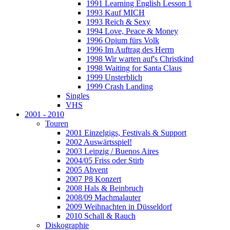
1991 Learning English Lesson 1
1993 Kauf MICH
1993 Reich & Sexy
1994 Love, Peace & Money
1996 Opium fürs Volk
1996 Im Auftrag des Herrn
1998 Wir warten auf's Christkind
1998 Waiting for Santa Claus
1999 Unsterblich
1999 Crash Landing
Singles
VHS
2001 - 2010
Touren
2001 Einzelgigs, Festivals & Support
2002 Auswärtsspiel!
2003 Leipzig / Buenos Aires
2004/05 Friss oder Stirb
2005 Abvent
2007 P8 Konzert
2008 Hals & Beinbruch
2008/09 Machmalauter
2009 Weihnachten in Düsseldorf
2010 Schall & Rauch
Diskographie