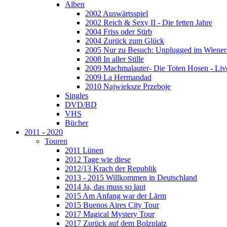
Alben
2002 Auswärtsspiel
2002 Reich & Sexy II - Die fetten Jahre
2004 Friss oder Stirb
2004 Zurück zum Glück
2005 Nur zu Besuch: Unplugged im Wiener 
2008 In aller Stille
2009 Machmalauter- Die Toten Hosen - Liv
2009 La Hermandad
2010 Najwieksze Przeboje
Singles
DVD/BD
VHS
Bücher
2011 - 2020
Touren
2011 Lünen
2012 Tage wie diese
2012/13 Krach der Republik
2013 - 2015 Willkommen in Deutschland
2014 Ja, das muss so laut
2015 Am Anfang war der Lärm
2015 Buenos Aires City Tour
2017 Magical Mystery Tour
2017 Zurück auf dem Bolzplatz