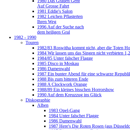
1980 Das Grauen Geht
Auf Grosse Fahrt
1981 Eddie's Salon
1982 Leichen Pflasterten
Ihren Weg
1996 Auf der Suche nach
dem heiligen Gral
1982 - 1990
Touren
1982/83 Roswitha kommt nicht, aber die Toten H
1984 Wir lassen uns das Singen nicht verbieten 1,2
1984/85 Unter falscher Flagge
1985 Disco in Moskau
1986 Damenwahl
1987 Ein bunter Abend für eine schwarze Republi
1988 Bis zum bitteren Ende
1988 A Clockwork Orange
1988/89 Ein kleines bisschen Horrorshow
1990 Auf dem Kreuzzug ins Glück
Diskographie
Alben
1983 Opel-Gang
1984 Unter falscher Flagge
1986 Damenwahl
1987 Here's Die Roten Rosen (aus Düsseldo