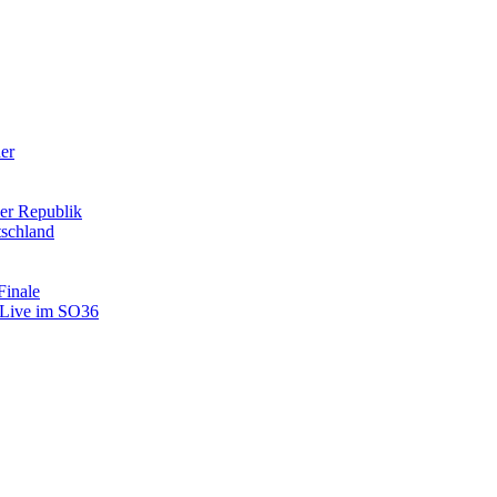
der
er Republik
tschland
Finale
: Live im SO36