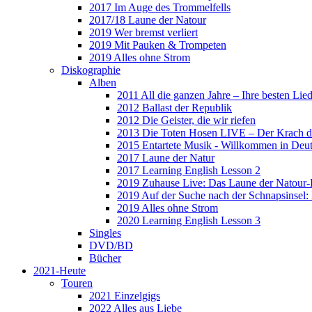
2017 Im Auge des Trommelfells
2017/18 Laune der Natour
2019 Wer bremst verliert
2019 Mit Pauken & Trompeten
2019 Alles ohne Strom
Diskographie
Alben
2011 All die ganzen Jahre – Ihre besten Lie
2012 Ballast der Republik
2012 Die Geister, die wir riefen
2013 Die Toten Hosen LIVE – Der Krach d
2015 Entartete Musik - Willkommen in Deu
2017 Laune der Natur
2017 Learning English Lesson 2
2019 Zuhause Live: Das Laune der Natour-
2019 Auf der Suche nach der Schnapsinsel
2019 Alles ohne Strom
2020 Learning English Lesson 3
Singles
DVD/BD
Bücher
2021-Heute
Touren
2021 Einzelgigs
2022 Alles aus Liebe