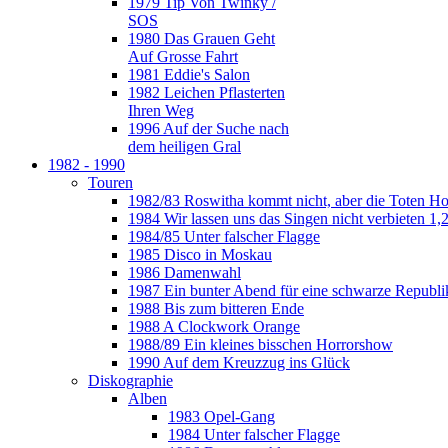
1979 Tip Von Twinky /
SOS
1980 Das Grauen Geht
Auf Grosse Fahrt
1981 Eddie's Salon
1982 Leichen Pflasterten
Ihren Weg
1996 Auf der Suche nach
dem heiligen Gral
1982 - 1990
Touren
1982/83 Roswitha kommt nicht, aber die Toten H
1984 Wir lassen uns das Singen nicht verbieten 1,2
1984/85 Unter falscher Flagge
1985 Disco in Moskau
1986 Damenwahl
1987 Ein bunter Abend für eine schwarze Republi
1988 Bis zum bitteren Ende
1988 A Clockwork Orange
1988/89 Ein kleines bisschen Horrorshow
1990 Auf dem Kreuzzug ins Glück
Diskographie
Alben
1983 Opel-Gang
1984 Unter falscher Flagge