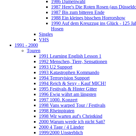
1986 Damenwahl
1987 Here's Die Roten Rosen (aus Düsseldo
1987 Bis zum bitteren Ende
1988 Ein kleines bisschen Horrorshow
1990 Auf dem Kreuzzug ins Glück - 125 Ja
Hosen
Singles
VHS
1991 - 2000
Touren
1991 Learning English Lesson 1
1992 Menschen, Tiere, Sensationen
1993 U2 Support
1993 Katastrophen Kommando
1994 Terrorvision Support
1994 Reich & Sexy - Kauf MICH!
1995 Festivals & Hinter Gitter
1996 Ewig währt am längsten
1997 1000. Konzert
1998 Vans warped Tour / Festivals
1998 Rheinpiraten
1998 Wir warten auf's Christkind
2000 Warum werde ich nicht Satt?
2000 4 Tage / 4 Länder
1999/2000 Unsterblich