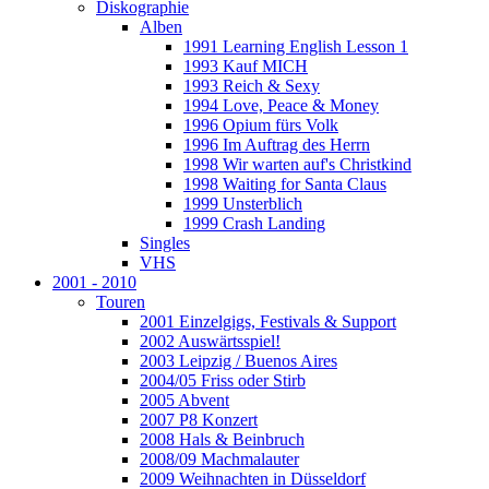
Diskographie
Alben
1991 Learning English Lesson 1
1993 Kauf MICH
1993 Reich & Sexy
1994 Love, Peace & Money
1996 Opium fürs Volk
1996 Im Auftrag des Herrn
1998 Wir warten auf's Christkind
1998 Waiting for Santa Claus
1999 Unsterblich
1999 Crash Landing
Singles
VHS
2001 - 2010
Touren
2001 Einzelgigs, Festivals & Support
2002 Auswärtsspiel!
2003 Leipzig / Buenos Aires
2004/05 Friss oder Stirb
2005 Abvent
2007 P8 Konzert
2008 Hals & Beinbruch
2008/09 Machmalauter
2009 Weihnachten in Düsseldorf