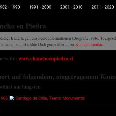
982 - 1990
1991 - 2000
2001 - 2010
2011 - 2020
ncho en Piedra
dieser Band liegen uns keine Informationen (Biografie, Foto, Tourgeschi
terhelfen kannst melde Dich gerne über unser
Kontaktformular
.
netseite:
www.chanchoenpiedra.cl
ort auf folgendem, eingetragenem Konz
währt am längsten
1996
Santiago de Chile, Teatro Monumental