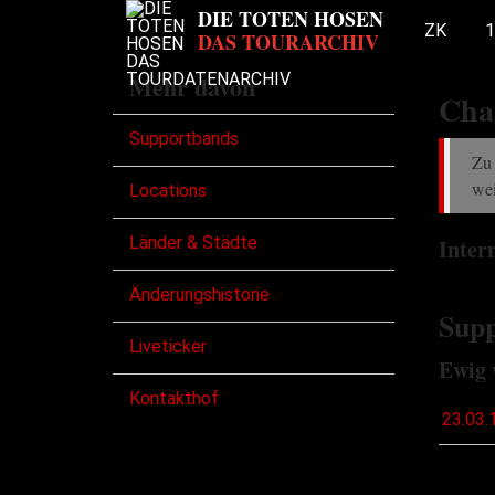
ZK
1
Mehr davon
Cha
Supportbands
Zu 
wei
Locations
Länder & Städte
Inter
Änderungshistorie
Supp
Liveticker
Ewig 
Kontakthof
23.03.