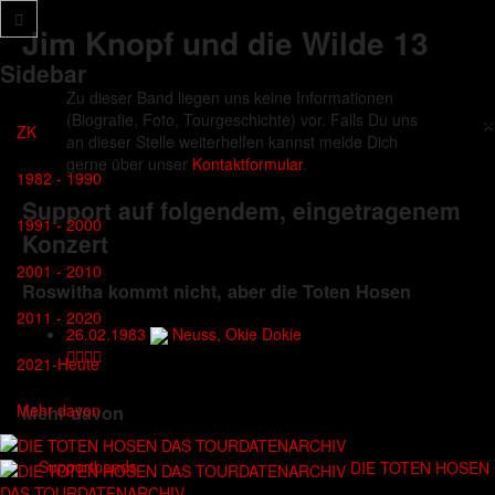
Jim Knopf und die Wilde 13
Sidebar
Zu dieser Band liegen uns keine Informationen
×
(Biografie, Foto, Tourgeschichte) vor. Falls Du uns
ZK
an dieser Stelle weiterhelfen kannst melde Dich
gerne über unser
Kontaktformular
.
1982 - 1990
Support auf folgendem, eingetragenem
1991 - 2000
Konzert
2001 - 2010
Roswitha kommt nicht, aber die Toten Hosen
2011 - 2020
26.02.1983
Neuss, Okie Dokie
2021-Heute
Mehr davon
Mehr davon
Supportbands
DIE TOTEN HOSEN
DAS TOURDATENARCHIV