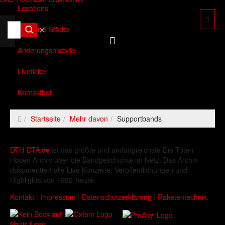
Locations
✕
Länder & Städte
Änderungshistorie
Liveticker
Kontakthof
Startseite
Mehr davon
Supportbands
DTH-DTA.de
ist das größte und umfangreichste Die Toten
Hosen Archiv über die Bandgeschichte im Netz. Das Archiv
dokumentiert alle Live Konzerte, Veröffentlichungen und
Highlights von 1982-heute.
Kontakt
|
Impressum
|
Datenschutzerklärung
|
Raketentechnik