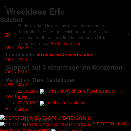
Wreckless Eric
Sidebar
Zu dieser Band liegen uns keine Informationen
×
(Biografie, Foto, Tourgeschichte) vor. Falls Du uns
ZK
an dieser Stelle weiterhelfen kannst melde Dich
gerne über unser
Kontaktformular
.
1982 - 1990
Internetseite:
www.wrecklesseric.com
1991 - 2000
Support auf 3 eingetragenen Konzerten
2001 - 2010
Menschen, Tiere, Sensationen
2011 - 2020
22.08.1992
Karlsruhe-Waldbronn, Fussballstadion
2021-Heute
29.08.1992
Loreley, Freilichtbühne
Mehr davon
Friss oder stirb
DIE TOTEN HOSEN
DAS TOURDATENARCHIV
18.08.2004
Zürich, Abart