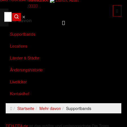
✕
Mehr davon
Supportbands
Locations
Länder & Städte
Änderungshistorie
Liveticker
Kontakthof
Startseite
Mehr davon
Supportbands
DTH-DTA.de
ist das größte und umfangreichste Die Toten