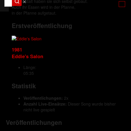
✕
Ihre Anstalt haben sie sich selbst gebaut.
Auch ihr Essen wird in der Pfanne,
in der Pfanne aufgetaut.
Erstveröffentlichung
1981
Eddie's Salon
Länge:
05:35
Statistik
Veröffentlichungen:
2x
Anzahl Live-Einsätze:
Dieser Song wurde bisher
nicht live gespielt
Veröffentlichungen