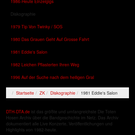
1986-Heute Einzelgigs
Diskographie
1979 Tip Von Twinky / SOS
1980 Das Grauen Geht Auf Grosse Fahrt
1981 Eddie's Salon
1982 Leichen Pflasterten Ihren Weg
1996 Auf der Suche nach dem heiligen Gral
Startseite
ZK
Diskographie
1981 Eddie's Salon
DTH-DTA.de
ist das größte und umfangreichste Die Toten
Hosen Archiv über die Bandgeschichte im Netz. Das Archiv
dokumentiert alle Live Konzerte, Veröffentlichungen und
Highlights von 1982-heute.