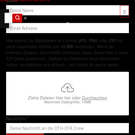
Name
*
✕
Email
*
Hier kannst du Bilddateien im Format
JPG
,
PNG
oder
ZIP
mit
einer maximalen Größe von
10 MB
hochladen. Wenn du
mehrere Dateien übermitteln möchtest, fasse diese bitte in einer
ZIP-Datei zusammen. Solltest du Probleme beim Hochladen
haben, kontaktiere uns einfach – wir helfen dir gerne weiter.
Ziehe Dateien hier her oder
Durchsuchen
Maximale Dateigröße: 10MB
Nachricht
*