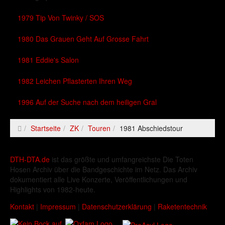
1979 Tip Von Twinky / SOS
1980 Das Grauen Geht Auf Grosse Fahrt
1981 Eddie's Salon
1982 Leichen Pflasterten Ihren Weg
1996 Auf der Suche nach dem heiligen Gral
Startseite
ZK
Touren
1981 Abschiedstour
DTH-DTA.de
ist das größte und umfangreichste Die Toten
Hosen Archiv über die Bandgeschichte im Netz. Das Archiv
dokumentiert alle Live Konzerte, Veröffentlichungen und
Highlights von 1982-heute.
Kontakt
|
Impressum
|
Datenschutzerklärung
|
Raketentechnik