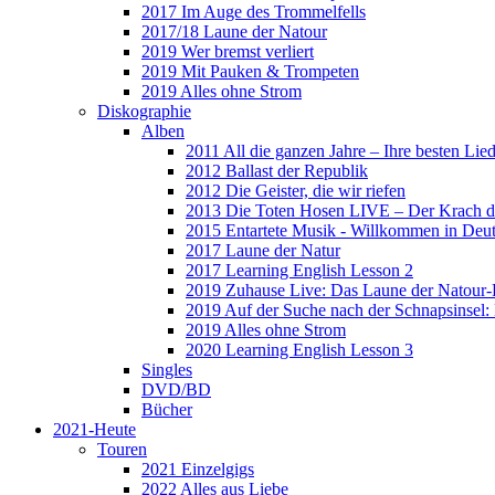
2017 Im Auge des Trommelfells
2017/18 Laune der Natour
2019 Wer bremst verliert
2019 Mit Pauken & Trompeten
2019 Alles ohne Strom
Diskographie
Alben
2011 All die ganzen Jahre – Ihre besten Lie
2012 Ballast der Republik
2012 Die Geister, die wir riefen
2013 Die Toten Hosen LIVE – Der Krach d
2015 Entartete Musik - Willkommen in Deu
2017 Laune der Natur
2017 Learning English Lesson 2
2019 Zuhause Live: Das Laune der Natour-
2019 Auf der Suche nach der Schnapsinsel
2019 Alles ohne Strom
2020 Learning English Lesson 3
Singles
DVD/BD
Bücher
2021-Heute
Touren
2021 Einzelgigs
2022 Alles aus Liebe