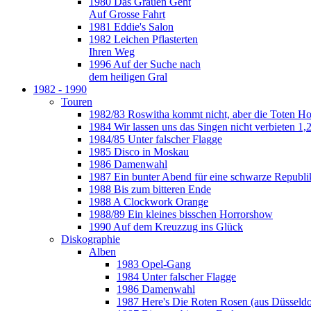
1980 Das Grauen Geht
Auf Grosse Fahrt
1981 Eddie's Salon
1982 Leichen Pflasterten
Ihren Weg
1996 Auf der Suche nach
dem heiligen Gral
1982 - 1990
Touren
1982/83 Roswitha kommt nicht, aber die Toten H
1984 Wir lassen uns das Singen nicht verbieten 1,2
1984/85 Unter falscher Flagge
1985 Disco in Moskau
1986 Damenwahl
1987 Ein bunter Abend für eine schwarze Republi
1988 Bis zum bitteren Ende
1988 A Clockwork Orange
1988/89 Ein kleines bisschen Horrorshow
1990 Auf dem Kreuzzug ins Glück
Diskographie
Alben
1983 Opel-Gang
1984 Unter falscher Flagge
1986 Damenwahl
1987 Here's Die Roten Rosen (aus Düsseldo