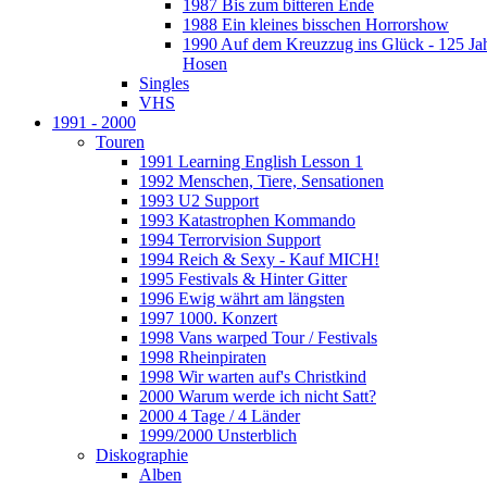
1987 Bis zum bitteren Ende
1988 Ein kleines bisschen Horrorshow
1990 Auf dem Kreuzzug ins Glück - 125 Ja
Hosen
Singles
VHS
1991 - 2000
Touren
1991 Learning English Lesson 1
1992 Menschen, Tiere, Sensationen
1993 U2 Support
1993 Katastrophen Kommando
1994 Terrorvision Support
1994 Reich & Sexy - Kauf MICH!
1995 Festivals & Hinter Gitter
1996 Ewig währt am längsten
1997 1000. Konzert
1998 Vans warped Tour / Festivals
1998 Rheinpiraten
1998 Wir warten auf's Christkind
2000 Warum werde ich nicht Satt?
2000 4 Tage / 4 Länder
1999/2000 Unsterblich
Diskographie
Alben