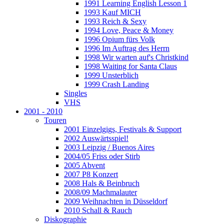
1991 Learning English Lesson 1
1993 Kauf MICH
1993 Reich & Sexy
1994 Love, Peace & Money
1996 Opium fürs Volk
1996 Im Auftrag des Herrn
1998 Wir warten auf's Christkind
1998 Waiting for Santa Claus
1999 Unsterblich
1999 Crash Landing
Singles
VHS
2001 - 2010
Touren
2001 Einzelgigs, Festivals & Support
2002 Auswärtsspiel!
2003 Leipzig / Buenos Aires
2004/05 Friss oder Stirb
2005 Abvent
2007 P8 Konzert
2008 Hals & Beinbruch
2008/09 Machmalauter
2009 Weihnachten in Düsseldorf
2010 Schall & Rauch
Diskographie