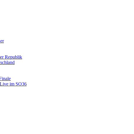
der
er Republik
tschland
Finale
: Live im SO36