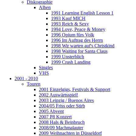
Diskographie
Alben
1991 Learning English Lesson 1
1993 Kauf MICH
1993 Reich & Sexy
1994 Love, Peace & Money
1996 Opium fürs Volk
1996 Im Auftrag des Herrn
1998 Wir warten auf's Christkind
1998 Waiting for Santa Claus
1999 Unsterblich
1999 Crash Landing
Singles
VHS
2001 - 2010
Touren
2001 Einzelgigs, Festivals & Support
2002 Auswärtsspiel!
2003 Leipzig / Buenos Aires
2004/05 Friss oder Stirb
2005 Abvent
2007 P8 Konzert
2008 Hals & Beinbruch
2008/09 Machmalauter
2009 Weihnachten in Düsseldorf