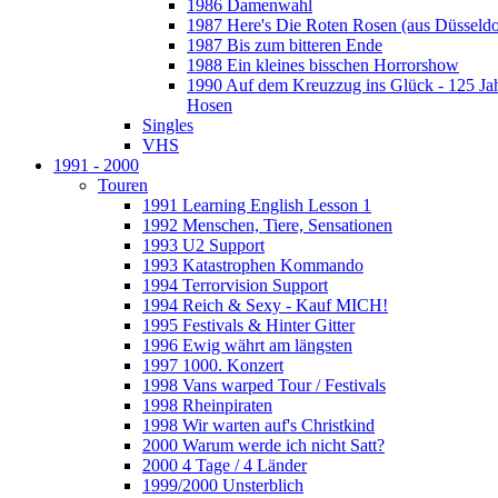
1986 Damenwahl
1987 Here's Die Roten Rosen (aus Düsseldo
1987 Bis zum bitteren Ende
1988 Ein kleines bisschen Horrorshow
1990 Auf dem Kreuzzug ins Glück - 125 Ja
Hosen
Singles
VHS
1991 - 2000
Touren
1991 Learning English Lesson 1
1992 Menschen, Tiere, Sensationen
1993 U2 Support
1993 Katastrophen Kommando
1994 Terrorvision Support
1994 Reich & Sexy - Kauf MICH!
1995 Festivals & Hinter Gitter
1996 Ewig währt am längsten
1997 1000. Konzert
1998 Vans warped Tour / Festivals
1998 Rheinpiraten
1998 Wir warten auf's Christkind
2000 Warum werde ich nicht Satt?
2000 4 Tage / 4 Länder
1999/2000 Unsterblich