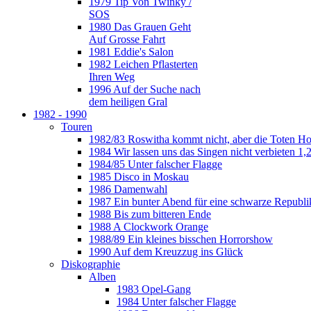
1979 Tip Von Twinky /
SOS
1980 Das Grauen Geht
Auf Grosse Fahrt
1981 Eddie's Salon
1982 Leichen Pflasterten
Ihren Weg
1996 Auf der Suche nach
dem heiligen Gral
1982 - 1990
Touren
1982/83 Roswitha kommt nicht, aber die Toten H
1984 Wir lassen uns das Singen nicht verbieten 1,2
1984/85 Unter falscher Flagge
1985 Disco in Moskau
1986 Damenwahl
1987 Ein bunter Abend für eine schwarze Republi
1988 Bis zum bitteren Ende
1988 A Clockwork Orange
1988/89 Ein kleines bisschen Horrorshow
1990 Auf dem Kreuzzug ins Glück
Diskographie
Alben
1983 Opel-Gang
1984 Unter falscher Flagge