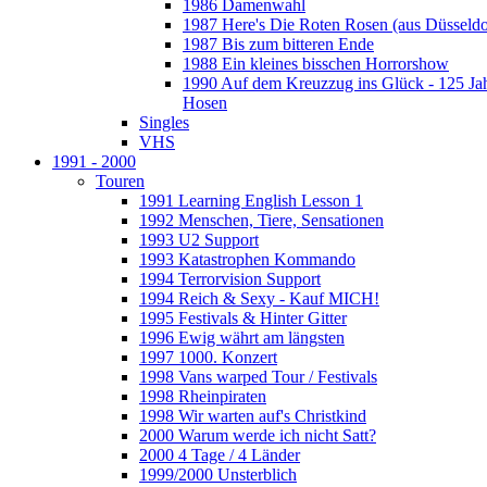
1986 Damenwahl
1987 Here's Die Roten Rosen (aus Düsseldo
1987 Bis zum bitteren Ende
1988 Ein kleines bisschen Horrorshow
1990 Auf dem Kreuzzug ins Glück - 125 Ja
Hosen
Singles
VHS
1991 - 2000
Touren
1991 Learning English Lesson 1
1992 Menschen, Tiere, Sensationen
1993 U2 Support
1993 Katastrophen Kommando
1994 Terrorvision Support
1994 Reich & Sexy - Kauf MICH!
1995 Festivals & Hinter Gitter
1996 Ewig währt am längsten
1997 1000. Konzert
1998 Vans warped Tour / Festivals
1998 Rheinpiraten
1998 Wir warten auf's Christkind
2000 Warum werde ich nicht Satt?
2000 4 Tage / 4 Länder
1999/2000 Unsterblich