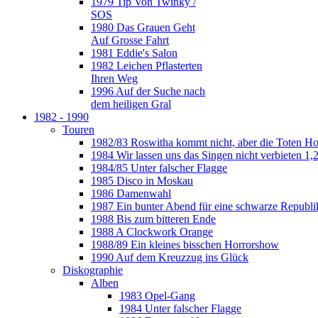
1979 Tip Von Twinky /
SOS
1980 Das Grauen Geht
Auf Grosse Fahrt
1981 Eddie's Salon
1982 Leichen Pflasterten
Ihren Weg
1996 Auf der Suche nach
dem heiligen Gral
1982 - 1990
Touren
1982/83 Roswitha kommt nicht, aber die Toten H
1984 Wir lassen uns das Singen nicht verbieten 1,2
1984/85 Unter falscher Flagge
1985 Disco in Moskau
1986 Damenwahl
1987 Ein bunter Abend für eine schwarze Republi
1988 Bis zum bitteren Ende
1988 A Clockwork Orange
1988/89 Ein kleines bisschen Horrorshow
1990 Auf dem Kreuzzug ins Glück
Diskographie
Alben
1983 Opel-Gang
1984 Unter falscher Flagge