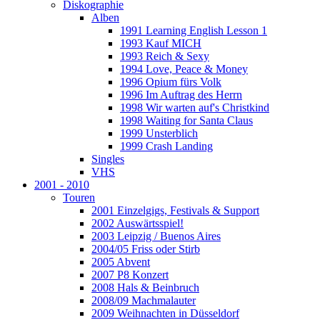
Diskographie
Alben
1991 Learning English Lesson 1
1993 Kauf MICH
1993 Reich & Sexy
1994 Love, Peace & Money
1996 Opium fürs Volk
1996 Im Auftrag des Herrn
1998 Wir warten auf's Christkind
1998 Waiting for Santa Claus
1999 Unsterblich
1999 Crash Landing
Singles
VHS
2001 - 2010
Touren
2001 Einzelgigs, Festivals & Support
2002 Auswärtsspiel!
2003 Leipzig / Buenos Aires
2004/05 Friss oder Stirb
2005 Abvent
2007 P8 Konzert
2008 Hals & Beinbruch
2008/09 Machmalauter
2009 Weihnachten in Düsseldorf