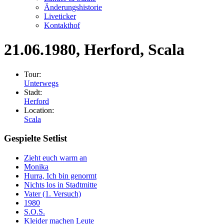
Änderungshistorie
Liveticker
Kontakthof
21.06.1980
, Herford, Scala
Tour:
Unterwegs
Stadt:
Herford
Location:
Scala
Gespielte Setlist
Zieht euch warm an
Monika
Hurra, Ich bin genormt
Nichts los in Stadtmitte
Vater (1. Versuch)
1980
S.O.S.
Kleider machen Leute