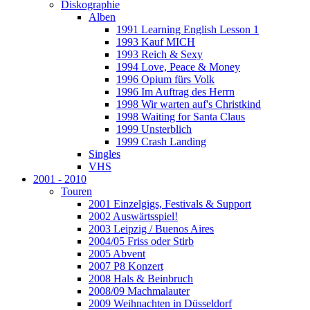
Diskographie
Alben
1991 Learning English Lesson 1
1993 Kauf MICH
1993 Reich & Sexy
1994 Love, Peace & Money
1996 Opium fürs Volk
1996 Im Auftrag des Herrn
1998 Wir warten auf's Christkind
1998 Waiting for Santa Claus
1999 Unsterblich
1999 Crash Landing
Singles
VHS
2001 - 2010
Touren
2001 Einzelgigs, Festivals & Support
2002 Auswärtsspiel!
2003 Leipzig / Buenos Aires
2004/05 Friss oder Stirb
2005 Abvent
2007 P8 Konzert
2008 Hals & Beinbruch
2008/09 Machmalauter
2009 Weihnachten in Düsseldorf