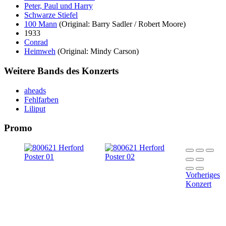
Peter, Paul und Harry
Schwarze Stiefel
100 Mann
(Original: Barry Sadler / Robert Moore)
1933
Conrad
Heimweh
(Original: Mindy Carson)
Weitere Bands des Konzerts
aheads
Fehlfarben
Liliput
Promo
Vorheriges
Konzert