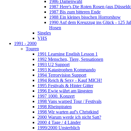
1986 Damenwahl
1987 Here's Die Roten Rosen (aus Düsseldo
1987 Bis zum bitteren Ende
1988 Ein kleines bisschen Horrorshow
1990 Auf dem Kreuzzug ins Glück - 125 Ja
Hosen
Singles
VHS
1991 - 2000
Touren
1991 Learning English Lesson 1
1992 Menschen, Tiere, Sensationen
1993 U2 Support
1993 Katastrophen Kommando
1994 Terrorvision Support
1994 Reich & Sexy - Kauf MICH!
1995 Festivals & Hinter Gitter
1996 Ewig währt am längsten
1997 1000. Konzert
1998 Vans warped Tour / Festivals
1998 Rheinpiraten
1998 Wir warten auf's Christkind
2000 Warum werde ich nicht Satt?
2000 4 Tage / 4 Länder
1999/2000 Unsterblich