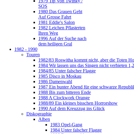
1979 Tip Von Twinky /
SOS
1980 Das Grauen Geht
Auf Grosse Fahrt
1981 Eddie's Salon
1982 Leichen Pflasterten
Ihren Weg
1996 Auf der Suche nach
dem heiligen Gral
1982 - 1990
Touren
1982/83 Roswitha kommt nicht, aber die Toten H
1984 Wir lassen uns das Singen nicht verbieten 1,2
1984/85 Unter falscher Flagge
1985 Disco in Moskau
1986 Damenwahl
1987 Ein bunter Abend für eine schwarze Republi
1988 Bis zum bitteren Ende
1988 A Clockwork Orange
1988/89 Ein kleines bisschen Horrorshow
1990 Auf dem Kreuzzug ins Glück
Diskographie
Alben
1983 Opel-Gang
1984 Unter falscher Flagge