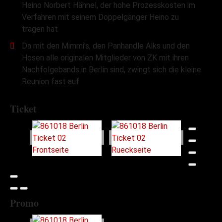
Heino Norbert Hähnel, der hohe Prozesskosten im
Verfahren mit seinem Doppelgänger Heino zu
tragen hat
Da mit den Mimmi’s, den Panhandle Alks und den
Hosen alle originalen Mitglieder von ZK mit ihren
Nachfolgebands in Berlin sind, zwingt sich die kleine
Reunion fast auf
Ticket
Promo