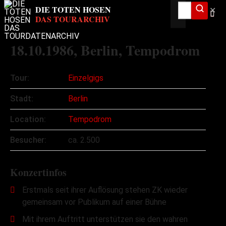
✕
18.10.1986
, Berlin, Tempodrom
Tour:
Einzelgigs
Stadt:
Berlin
Location:
Tempodrom
Besucher:
ca. 2.500
Konzertinfos
Erstmals seit ihrer Auflösung stehen ZK wieder
gemeinsam vor Publikum auf einer Bühne
Mit ihrem Auftritt unterstützen sie den wahren