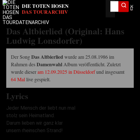
✕
Das Altbierlied (Original: Hans
Ludwig Lonsdorfer)
Das Altbierlied
Der Song
wurde am 25.08.1986 im
Damenwahl
Rahmen des
Album veröffentlicht. Zuletzt
wurde dieser
am 12.09.2025 in Düsseldorf
und insgesamt
64 Mal
live gespielt.
Lyrics
Jeder Mensch der liebt nun mal
stolz sein Heimatland.
Darum lieben wir ganz klar
unsern rheinschen Strand!