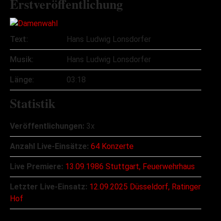
Erstveröffentlichung
Text:
Hans Ludwig Lonsdorfer
Musik:
Hans Ludwig Lonsdorfer
Länge:
03:18
Statistik
Veröffentlichungen:
3x
Anzahl Live-Einsätze:
64 Konzerte
Live Premiere:
13.09.1986 Stuttgart, Feuerwehrhaus
Letzter Live-Einsatz:
12.09.2025 Düsseldorf, Ratinger
Hof