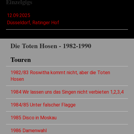
Einzelgigs
12.09.2025
Düsseldorf, Ratinger Hof
Die Toten Hosen - 1982-1990
Touren
1982/83 Roswitha kommt nicht, aber die Toten
Hosen
1984 Wir lassen uns das Singen nicht verbieten 1,2,3,4
1984/85 Unter falscher Flagge
1985 Disco in Moskau
1986 Damenwahl