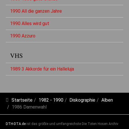
1990 All die ganzen Jahre
1990 Alles wird gut
1990 Azzuro
VHS
1989 3 Akkorde für ein Halleluja
Startseite
1982 - 1990
Diskographie
Alben
1986 Damenwahl
DTH-DTA.de
ist das größte und umfangreichste Die Toten Hosen Archiv