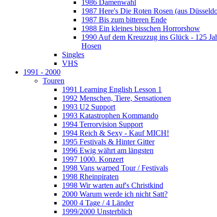
1986 Damenwahl
1987 Here's Die Roten Rosen (aus Düsseldo
1987 Bis zum bitteren Ende
1988 Ein kleines bisschen Horrorshow
1990 Auf dem Kreuzzug ins Glück - 125 Ja
Hosen
Singles
VHS
1991 - 2000
Touren
1991 Learning English Lesson 1
1992 Menschen, Tiere, Sensationen
1993 U2 Support
1993 Katastrophen Kommando
1994 Terrorvision Support
1994 Reich & Sexy - Kauf MICH!
1995 Festivals & Hinter Gitter
1996 Ewig währt am längsten
1997 1000. Konzert
1998 Vans warped Tour / Festivals
1998 Rheinpiraten
1998 Wir warten auf's Christkind
2000 Warum werde ich nicht Satt?
2000 4 Tage / 4 Länder
1999/2000 Unsterblich