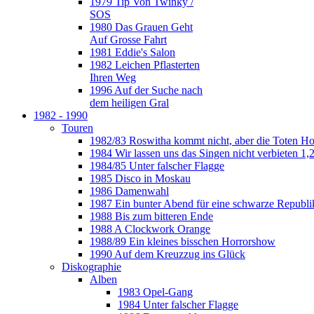
1979 Tip Von Twinky /
SOS
1980 Das Grauen Geht
Auf Grosse Fahrt
1981 Eddie's Salon
1982 Leichen Pflasterten
Ihren Weg
1996 Auf der Suche nach
dem heiligen Gral
1982 - 1990
Touren
1982/83 Roswitha kommt nicht, aber die Toten H
1984 Wir lassen uns das Singen nicht verbieten 1,2
1984/85 Unter falscher Flagge
1985 Disco in Moskau
1986 Damenwahl
1987 Ein bunter Abend für eine schwarze Republi
1988 Bis zum bitteren Ende
1988 A Clockwork Orange
1988/89 Ein kleines bisschen Horrorshow
1990 Auf dem Kreuzzug ins Glück
Diskographie
Alben
1983 Opel-Gang
1984 Unter falscher Flagge