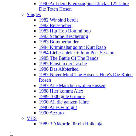
1990 Auf dem Kreuzzug ins Glück - 125 Jahre
Die Toten Hosen
Singles
1982 Wir sind bereit
1982 Reisefieber
1983 Hip Hop Bommi bop
1983 Schöne Bescherung
1983 Bommerlunder
1984 Kriminaltango mit Kurt Raab
1984 Liebesspieler + John Peel Session
1985 The Battle Of The Bands
1985 Faust in der Tasche
1986 Das Altbierlied
1987 Never Mind The Hosen - Here's Die Roten
Rosen
1987 Alle Mädchen wollen küssen
1988 Hier kommt Alex
1989 1000 gute Gründe
1990 All die ganzen Jahre
1990 Alles wird gut
1990 Azzuro
VHS
1989 3 Akkorde für ein Halleluja