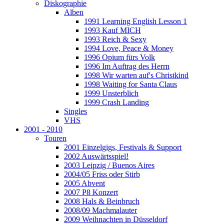
Diskographie
Alben
1991 Learning English Lesson 1
1993 Kauf MICH
1993 Reich & Sexy
1994 Love, Peace & Money
1996 Opium fürs Volk
1996 Im Auftrag des Herrn
1998 Wir warten auf's Christkind
1998 Waiting for Santa Claus
1999 Unsterblich
1999 Crash Landing
Singles
VHS
2001 - 2010
Touren
2001 Einzelgigs, Festivals & Support
2002 Auswärtsspiel!
2003 Leipzig / Buenos Aires
2004/05 Friss oder Stirb
2005 Abvent
2007 P8 Konzert
2008 Hals & Beinbruch
2008/09 Machmalauter
2009 Weihnachten in Düsseldorf