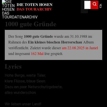
✕
1000 gute Gründe
1000 gute Gründe
Der Song
wurde am 31.10.1988 im
Ein kleines bisschen Horrorschau
Rahmen des
Album
veröffentlicht. Zuletzt wurde dieser
am 22.08.2025 in Jamel
und insgesamt
162 Mal
live gespielt.
Lyrics
Hohe Berge, weite Täler,
klare Flüsse, blaue Seen.
Dazu ein paar Naturschutzgebiete,
alles wunderschön.
Wir lieben unser Land!