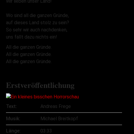
Wir lieben unser Land!
Wo sind all die ganzen Gründe,
auf dieses Land stolz zu sein?
So sehr wir auch nachdenken,
uns fällt dazu nichts ein!
All die ganzen Gründe.
All die ganzen Gründe.
All die ganzen Gründe.
Erstveröffentlichung
Text:
Andreas Frege
Musik:
Michael Breitkopf
Länge:
03:33