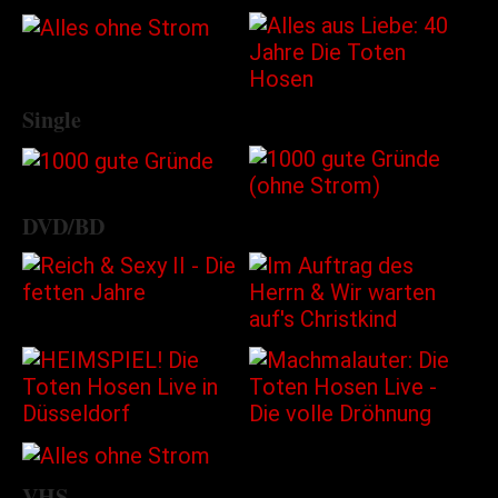
Single
DVD/BD
VHS