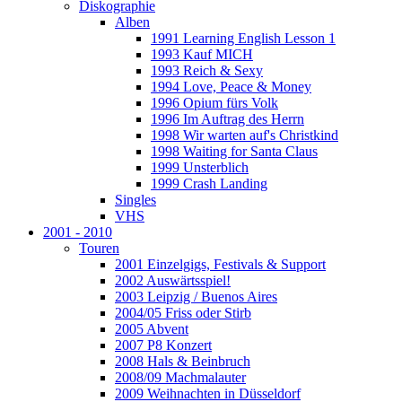
Diskographie
Alben
1991 Learning English Lesson 1
1993 Kauf MICH
1993 Reich & Sexy
1994 Love, Peace & Money
1996 Opium fürs Volk
1996 Im Auftrag des Herrn
1998 Wir warten auf's Christkind
1998 Waiting for Santa Claus
1999 Unsterblich
1999 Crash Landing
Singles
VHS
2001 - 2010
Touren
2001 Einzelgigs, Festivals & Support
2002 Auswärtsspiel!
2003 Leipzig / Buenos Aires
2004/05 Friss oder Stirb
2005 Abvent
2007 P8 Konzert
2008 Hals & Beinbruch
2008/09 Machmalauter
2009 Weihnachten in Düsseldorf