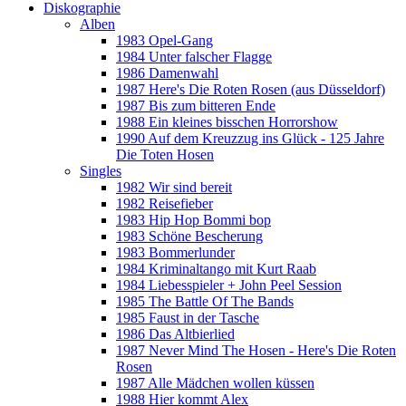
Diskographie
Alben
1983 Opel-Gang
1984 Unter falscher Flagge
1986 Damenwahl
1987 Here's Die Roten Rosen (aus Düsseldorf)
1987 Bis zum bitteren Ende
1988 Ein kleines bisschen Horrorshow
1990 Auf dem Kreuzzug ins Glück - 125 Jahre
Die Toten Hosen
Singles
1982 Wir sind bereit
1982 Reisefieber
1983 Hip Hop Bommi bop
1983 Schöne Bescherung
1983 Bommerlunder
1984 Kriminaltango mit Kurt Raab
1984 Liebesspieler + John Peel Session
1985 The Battle Of The Bands
1985 Faust in der Tasche
1986 Das Altbierlied
1987 Never Mind The Hosen - Here's Die Roten
Rosen
1987 Alle Mädchen wollen küssen
1988 Hier kommt Alex