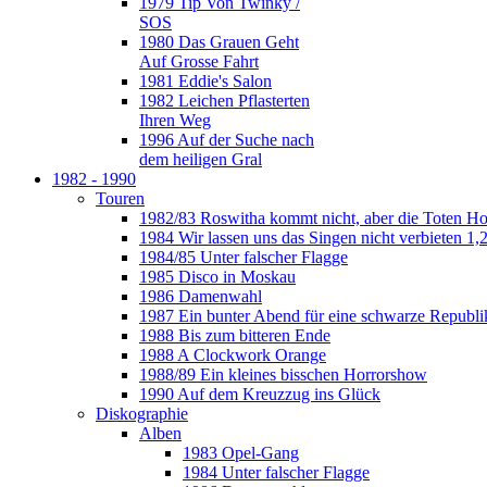
1979 Tip Von Twinky /
SOS
1980 Das Grauen Geht
Auf Grosse Fahrt
1981 Eddie's Salon
1982 Leichen Pflasterten
Ihren Weg
1996 Auf der Suche nach
dem heiligen Gral
1982 - 1990
Touren
1982/83 Roswitha kommt nicht, aber die Toten H
1984 Wir lassen uns das Singen nicht verbieten 1,2
1984/85 Unter falscher Flagge
1985 Disco in Moskau
1986 Damenwahl
1987 Ein bunter Abend für eine schwarze Republi
1988 Bis zum bitteren Ende
1988 A Clockwork Orange
1988/89 Ein kleines bisschen Horrorshow
1990 Auf dem Kreuzzug ins Glück
Diskographie
Alben
1983 Opel-Gang
1984 Unter falscher Flagge