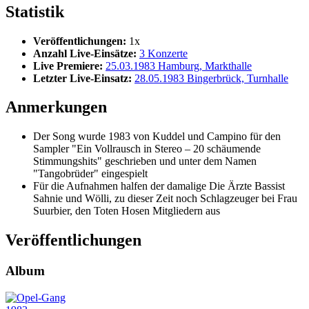
Statistik
Veröffentlichungen:
1x
Anzahl Live-Einsätze:
3 Konzerte
Live Premiere:
25.03.1983 Hamburg, Markthalle
Letzter Live-Einsatz:
28.05.1983 Bingerbrück, Turnhalle
Anmerkungen
Der Song wurde 1983 von Kuddel und Campino für den
Sampler "Ein Vollrausch in Stereo – 20 schäumende
Stimmungshits" geschrieben und unter dem Namen
"Tangobrüder" eingespielt
Für die Aufnahmen halfen der damalige Die Ärzte Bassist
Sahnie und Wölli, zu dieser Zeit noch Schlagzeuger bei Frau
Suurbier, den Toten Hosen Mitgliedern aus
Veröffentlichungen
Album