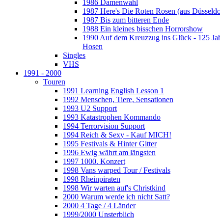
1986 Damenwahl
1987 Here's Die Roten Rosen (aus Düsseldo
1987 Bis zum bitteren Ende
1988 Ein kleines bisschen Horrorshow
1990 Auf dem Kreuzzug ins Glück - 125 Ja
Hosen
Singles
VHS
1991 - 2000
Touren
1991 Learning English Lesson 1
1992 Menschen, Tiere, Sensationen
1993 U2 Support
1993 Katastrophen Kommando
1994 Terrorvision Support
1994 Reich & Sexy - Kauf MICH!
1995 Festivals & Hinter Gitter
1996 Ewig währt am längsten
1997 1000. Konzert
1998 Vans warped Tour / Festivals
1998 Rheinpiraten
1998 Wir warten auf's Christkind
2000 Warum werde ich nicht Satt?
2000 4 Tage / 4 Länder
1999/2000 Unsterblich