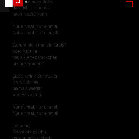
✕
ach bitte mach doch,
dass ich nur heute
nach Hause kann.
Nur einmal, nur einmal.
Nur einmal, nur einmal!
Warum nicht mal ein Gruß?
oder habt ihr
mein kleines Päckchen
nie bekommen?
Liebe kleine Schwester,
ich will dir nie,
niemals wieder
was Böses tun.
Nur einmal, nur einmal.
Nur einmal, nur einmal!
Ich habe
längst eingesehn,
es war nicht einfach,