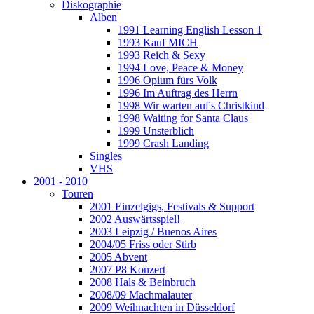
Diskographie
Alben
1991 Learning English Lesson 1
1993 Kauf MICH
1993 Reich & Sexy
1994 Love, Peace & Money
1996 Opium fürs Volk
1996 Im Auftrag des Herrn
1998 Wir warten auf's Christkind
1998 Waiting for Santa Claus
1999 Unsterblich
1999 Crash Landing
Singles
VHS
2001 - 2010
Touren
2001 Einzelgigs, Festivals & Support
2002 Auswärtsspiel!
2003 Leipzig / Buenos Aires
2004/05 Friss oder Stirb
2005 Abvent
2007 P8 Konzert
2008 Hals & Beinbruch
2008/09 Machmalauter
2009 Weihnachten in Düsseldorf