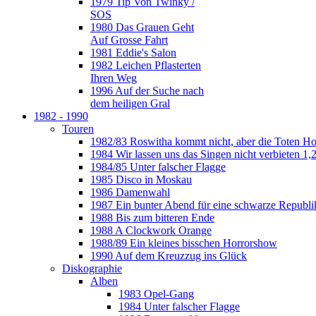
1979 Tip Von Twinky /
SOS
1980 Das Grauen Geht
Auf Grosse Fahrt
1981 Eddie's Salon
1982 Leichen Pflasterten
Ihren Weg
1996 Auf der Suche nach
dem heiligen Gral
1982 - 1990
Touren
1982/83 Roswitha kommt nicht, aber die Toten H
1984 Wir lassen uns das Singen nicht verbieten 1,2
1984/85 Unter falscher Flagge
1985 Disco in Moskau
1986 Damenwahl
1987 Ein bunter Abend für eine schwarze Republi
1988 Bis zum bitteren Ende
1988 A Clockwork Orange
1988/89 Ein kleines bisschen Horrorshow
1990 Auf dem Kreuzzug ins Glück
Diskographie
Alben
1983 Opel-Gang
1984 Unter falscher Flagge