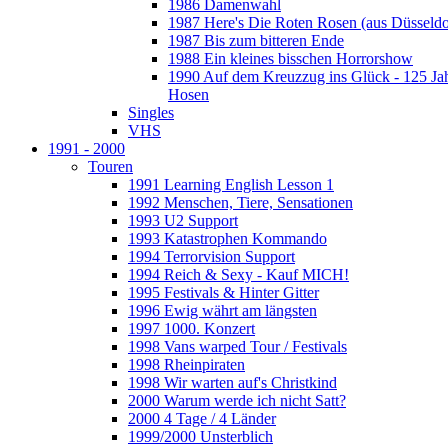
1986 Damenwahl
1987 Here's Die Roten Rosen (aus Düsseldo
1987 Bis zum bitteren Ende
1988 Ein kleines bisschen Horrorshow
1990 Auf dem Kreuzzug ins Glück - 125 Ja
Hosen
Singles
VHS
1991 - 2000
Touren
1991 Learning English Lesson 1
1992 Menschen, Tiere, Sensationen
1993 U2 Support
1993 Katastrophen Kommando
1994 Terrorvision Support
1994 Reich & Sexy - Kauf MICH!
1995 Festivals & Hinter Gitter
1996 Ewig währt am längsten
1997 1000. Konzert
1998 Vans warped Tour / Festivals
1998 Rheinpiraten
1998 Wir warten auf's Christkind
2000 Warum werde ich nicht Satt?
2000 4 Tage / 4 Länder
1999/2000 Unsterblich