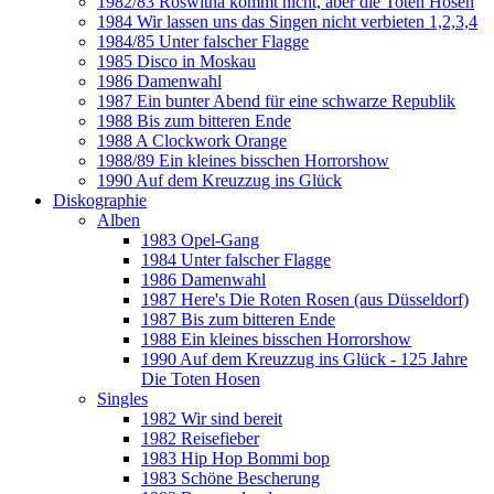
1982/83 Roswitha kommt nicht, aber die Toten Hosen
1984 Wir lassen uns das Singen nicht verbieten 1,2,3,4
1984/85 Unter falscher Flagge
1985 Disco in Moskau
1986 Damenwahl
1987 Ein bunter Abend für eine schwarze Republik
1988 Bis zum bitteren Ende
1988 A Clockwork Orange
1988/89 Ein kleines bisschen Horrorshow
1990 Auf dem Kreuzzug ins Glück
Diskographie
Alben
1983 Opel-Gang
1984 Unter falscher Flagge
1986 Damenwahl
1987 Here's Die Roten Rosen (aus Düsseldorf)
1987 Bis zum bitteren Ende
1988 Ein kleines bisschen Horrorshow
1990 Auf dem Kreuzzug ins Glück - 125 Jahre
Die Toten Hosen
Singles
1982 Wir sind bereit
1982 Reisefieber
1983 Hip Hop Bommi bop
1983 Schöne Bescherung