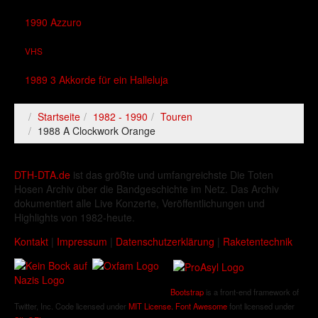
1990 Azzuro
VHS
1989 3 Akkorde für ein Halleluja
Startseite
1982 - 1990
Touren
1988 A Clockwork Orange
DTH-DTA.de
ist das größte und umfangreichste Die Toten
Hosen Archiv über die Bandgeschichte im Netz. Das Archiv
dokumentiert alle Live Konzerte, Veröffentlichungen und
Highlights von 1982-heute.
Kontakt
|
Impressum
|
Datenschutzerklärung
|
Raketentechnik
Bootstrap
is a front-end framework of
Twitter, Inc. Code licensed under
MIT License.
Font Awesome
font licensed under