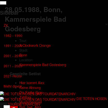
28.05.1988
, Bonn,
Sidebar
Kammerspiele Bad
×
ZK
Godesberg
1982 - 1990
Tour:
A Clockwork Orange
1991 - 2000
Stadt:
Bonn
2001 - 2010
Location:
Kammerspiele Bad Godesberg
2011 - 2020
Gespielte Setlist
2021-Heute
Hier kommt Alex
Mehr davon
Keine Ahnung
Die Farbe Grau
Zahltag
DIE TOTEN HOSEN
Musterbeispiel
DAS TOURDATENARCHIV
Bye, bye, Alex