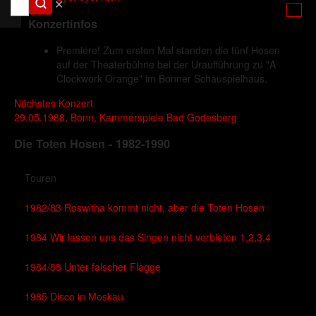
✕
Konzertinfos
Premiere! Zum ersten Mal standen die fünf Hosen
auf der Theaterbühne bei der Uraufführung zu "A
Clockwork Orange" im Bonner Schauspielhaus.
Nächstes Konzert
29.05.1988, Bonn, Kammerspiele Bad Godesberg
Die Toten Hosen - 1982-1990
Touren
1982/83 Roswitha kommt nicht, aber die Toten Hosen
1984 Wir lassen uns das Singen nicht verbieten 1,2,3,4
1984/85 Unter falscher Flagge
1985 Disco in Moskau