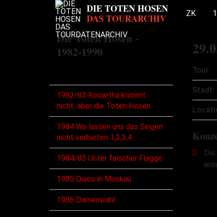
ZK
1
Die Toten Hosen -
29.0
1982-1990
Tour:
Touren
Stadt:
1982/83 Roswitha kommt
nicht, aber die Toten Hosen
Locati
1984 Wir lassen uns das Singen
Konze
nicht verbieten 1,2,3,4
Die
1984/85 Unter falscher Flagge
aus
1985 Disco in Moskau
1986 Damenwahl