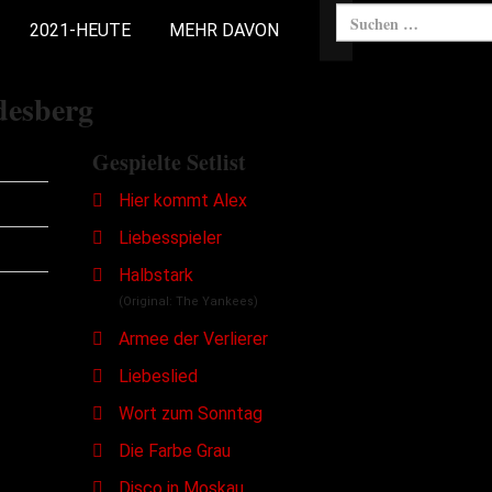
2021-HEUTE
MEHR DAVON
desberg
Gespielte Setlist
Hier kommt Alex
Liebesspieler
Halbstark
(Original: The Yankees)
Armee der Verlierer
Liebeslied
Wort zum Sonntag
Die Farbe Grau
Disco in Moskau