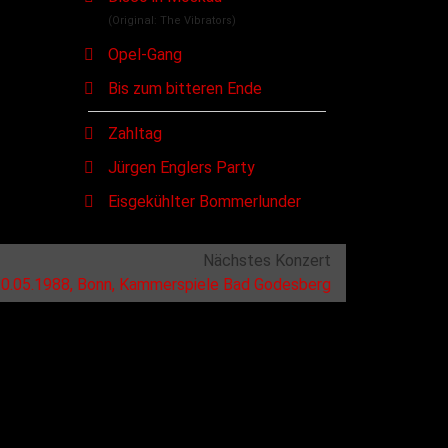
(Original: The Vibrators)
Opel-Gang
Bis zum bitteren Ende
Zahltag
Jürgen Englers Party
Eisgekühlter Bommerlunder
Nächstes Konzert
0.05.1988, Bonn, Kammerspiele Bad Godesberg