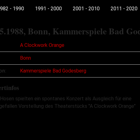
982 - 1990
1991 - 2000
2001 - 2010
2011 - 2020
5.1988
, Bonn, Kammerspiele Bad Go
A Clockwork Orange
Bonn
on:
Kammerspiele Bad Godesberg
rtinfos
 Hosen spielten ein spontanes Konzert als Ausgleich für eine
gefallen Vorstellung des Theaterstücks "A Clockwork Orange"