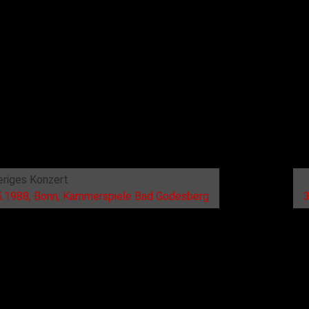
eriges Konzert
5.1988, Bonn, Kammerspiele Bad Godesberg
3