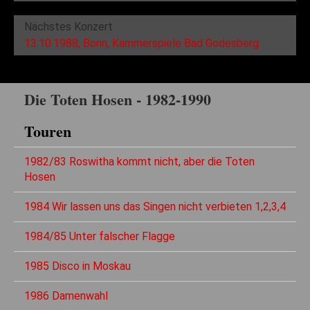
Nächstes Konzert
13.10.1988, Bonn, Kammerspiele Bad Godesberg
Die Toten Hosen - 1982-1990
Touren
1982/83 Roswitha kommt nicht, aber die Toten
Hosen
1984 Wir lassen uns das Singen nicht verbieten 1,2,3,4
1984/85 Unter falscher Flagge
1985 Disco in Moskau
1986 Damenwahl