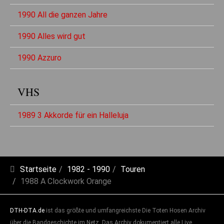
1990 All die ganzen Jahre
1990 Alles wird gut
1990 Azzuro
VHS
1989 3 Akkorde für ein Halleluja
Startseite
1982 - 1990
Touren
1988 A Clockwork Orange
DTH-DTA.de
ist das größte und umfangreichste Die Toten Hosen Archiv
über die Bandgeschichte im Netz. Das Archiv dokumentiert alle Live