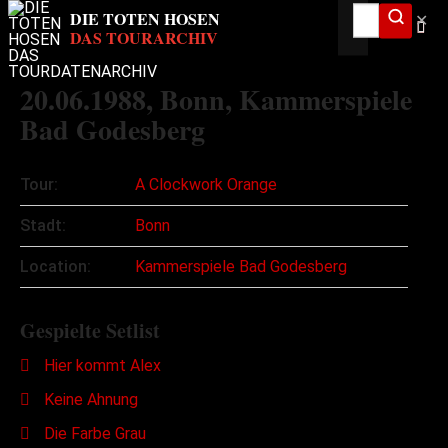
✕
20.06.1988
, Bonn, Kammerspiele
Bad Godesberg
Tour:
A Clockwork Orange
Stadt:
Bonn
Location:
Kammerspiele Bad Godesberg
Gespielte Setlist
Hier kommt Alex
Keine Ahnung
Die Farbe Grau