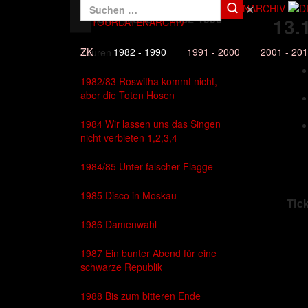
✕
Die Toten Hosen - 1982-1990
13.
DAS TOURDATENARCHIV
ZK
1982 - 1990
1991 - 2000
2001 - 20
Touren
1982/83 Roswitha kommt nicht,
aber die Toten Hosen
1984 Wir lassen uns das Singen
nicht verbieten 1,2,3,4
1984/85 Unter falscher Flagge
1985 Disco in Moskau
Tic
1986 Damenwahl
1987 Ein bunter Abend für eine
schwarze Republik
1988 Bis zum bitteren Ende