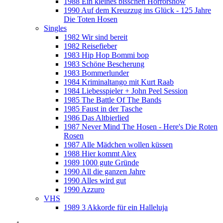
1988 Ein kleines bisschen Horrorshow
1990 Auf dem Kreuzzug ins Glück - 125 Jahre
Die Toten Hosen
Singles
1982 Wir sind bereit
1982 Reisefieber
1983 Hip Hop Bommi bop
1983 Schöne Bescherung
1983 Bommerlunder
1984 Kriminaltango mit Kurt Raab
1984 Liebesspieler + John Peel Session
1985 The Battle Of The Bands
1985 Faust in der Tasche
1986 Das Altbierlied
1987 Never Mind The Hosen - Here's Die Roten
Rosen
1987 Alle Mädchen wollen küssen
1988 Hier kommt Alex
1989 1000 gute Gründe
1990 All die ganzen Jahre
1990 Alles wird gut
1990 Azzuro
VHS
1989 3 Akkorde für ein Halleluja