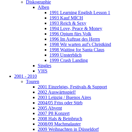
Diskographie
Alben
1991 Learning English Lesson 1
1993 Kauf MICH
1993 Reich & Sexy
1994 Love, Peace & Money
1996 Opium fürs Volk
1996 Im Auftrag des Herrn
1998 Wir warten auf's Christkind
1998 Waiting for Santa Claus
1999 Unsterblich
1999 Crash Landing
Singles
VHS
2001 - 2010
Touren
2001 Einzelgigs, Festivals & Support
2002 Auswärtsspiel!
2003 Leipzig / Buenos Aires
2004/05 Friss oder Stirb
2005 Abvent
2007 P8 Konzert
2008 Hals & Beinbruch
2008/09 Machmalauter
2009 Weihnachten in Düsseldorf