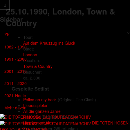
25.10.1990
, London, Town &
Sidebar
Country
×
ZK
Tour:
Auf dem Kreuzzug ins Glück
1982 - 1990
Stadt:
London
1991 - 2000
Location:
Town & Country
2001 - 2010
Besucher:
ca. 2.300
2011 - 2020
Gespielte Setlist
2021-Heute
Police on my back
(Original: The Clash)
Liebesspieler
Mehr davon
All die ganzen Jahre
First time
(Original: The Boys)
DIE TOTEN HOSEN
Hier kommt Alex
Freude schöner Götterfunken
DAS TOURDATENARCHIV