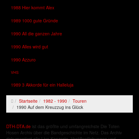
1988 Hier kommt Alex
1989 1000 gute Gründe
1990 All die ganzen Jahre
1990 Alles wird gut
1990 Azzuro
VHS
1989 3 Akkorde für ein Halleluja
Startseite
1982 - 1990
Touren
1990 Auf dem Kreuzzug ins Glück
DTH-DTA.de
ist das größte und umfangreichste Die Toten
Hosen Archiv über die Bandgeschichte im Netz. Das Archiv
dokumentiert alle Live Konzerte, Veröffentlichungen und