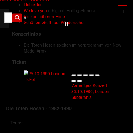
Liebeslied
We love you
(Original: Rolling Stones)
Bis zum bitteren Ende
✕
Schönen Gruß, auf Wiedersehen
Konzertinfos
Die Toten Hosen spielten im Vorprogramm von New
Model Army
Ticket
Vorheriges Konzert
23.10.1990, London,
Subterania
Die Toten Hosen - 1982-1990
Touren