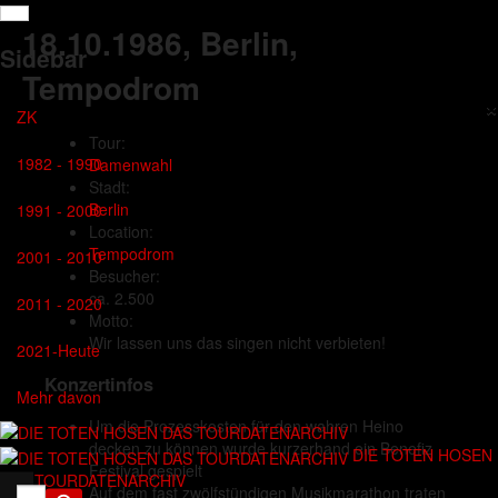
18.10.1986
, Berlin,
Sidebar
Tempodrom
×
ZK
Tour:
1982 - 1990
Damenwahl
Stadt:
Berlin
1991 - 2000
Location:
Tempodrom
2001 - 2010
Besucher:
ca. 2.500
2011 - 2020
Motto:
Wir lassen uns das singen nicht verbieten!
2021-Heute
Konzertinfos
Mehr davon
Um die Prozesskosten für den wahren Heino
decken zu können wurde kurzerhand ein Benefiz
DIE TOTEN HOSEN
Festival gespielt
DAS TOURDATENARCHIV
Auf dem fast zwölfstündigen Musikmarathon traten