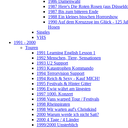
1986 Damenwahl
1987 Here's Die Roten Rosen (aus Düsseldo
1987 Bis zum bitteren Ende
1988 Ein kleines bisschen Horrorshow
1990 Auf dem Kreuzzug ins Glück - 125 Ja
Hosen
Singles
VHS
1991 - 2000
Touren
1991 Learning English Lesson 1
1992 Menschen, Tiere, Sensationen
1993 U2 Support
1993 Katastrophen Kommando
1994 Terrorvision Support
1994 Reich & Sexy - Kauf MICH!
1995 Festivals & Hinter Gitter
1996 Ewig währt am längsten
1997 1000. Konzert
1998 Vans warped Tour / Festivals
1998 Rheinpiraten
1998 Wir warten auf's Christkind
2000 Warum werde ich nicht Satt?
2000 4 Tage / 4 Länder
1999/2000 Unsterblich