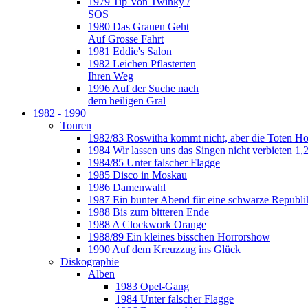
1979 Tip Von Twinky /
SOS
1980 Das Grauen Geht
Auf Grosse Fahrt
1981 Eddie's Salon
1982 Leichen Pflasterten
Ihren Weg
1996 Auf der Suche nach
dem heiligen Gral
1982 - 1990
Touren
1982/83 Roswitha kommt nicht, aber die Toten H
1984 Wir lassen uns das Singen nicht verbieten 1,2
1984/85 Unter falscher Flagge
1985 Disco in Moskau
1986 Damenwahl
1987 Ein bunter Abend für eine schwarze Republi
1988 Bis zum bitteren Ende
1988 A Clockwork Orange
1988/89 Ein kleines bisschen Horrorshow
1990 Auf dem Kreuzzug ins Glück
Diskographie
Alben
1983 Opel-Gang
1984 Unter falscher Flagge