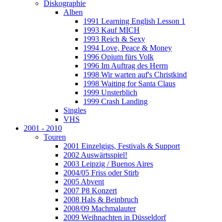
Diskographie
Alben
1991 Learning English Lesson 1
1993 Kauf MICH
1993 Reich & Sexy
1994 Love, Peace & Money
1996 Opium fürs Volk
1996 Im Auftrag des Herrn
1998 Wir warten auf's Christkind
1998 Waiting for Santa Claus
1999 Unsterblich
1999 Crash Landing
Singles
VHS
2001 - 2010
Touren
2001 Einzelgigs, Festivals & Support
2002 Auswärtsspiel!
2003 Leipzig / Buenos Aires
2004/05 Friss oder Stirb
2005 Abvent
2007 P8 Konzert
2008 Hals & Beinbruch
2008/09 Machmalauter
2009 Weihnachten in Düsseldorf