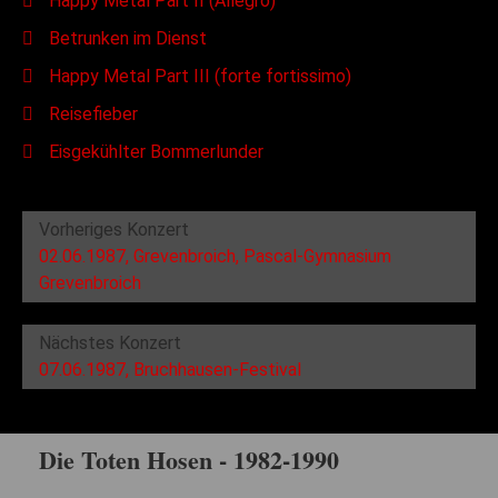
Happy Metal Part II (Allegro)
Betrunken im Dienst
Happy Metal Part III (forte fortissimo)
Reisefieber
Eisgekühlter Bommerlunder
Vorheriges Konzert
02.06.1987, Grevenbroich, Pascal-Gymnasium
Grevenbroich
Nächstes Konzert
07.06.1987, Bruchhausen-Festival
Die Toten Hosen - 1982-1990