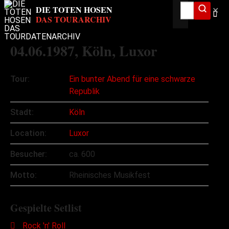
✕
04.06.1987
, Köln, Luxor
Tour:
Ein bunter Abend für eine schwarze
Republik
Stadt:
Köln
Location:
Luxor
Besucher:
ca. 600
Motto:
Rheinisches Musikfest
Gespielte Setlist
Rock 'n' Roll