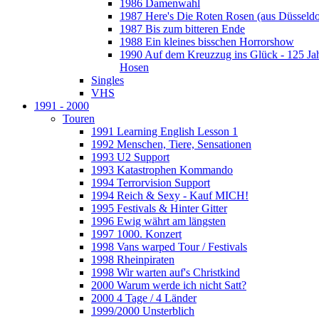
1986 Damenwahl
1987 Here's Die Roten Rosen (aus Düsseldo
1987 Bis zum bitteren Ende
1988 Ein kleines bisschen Horrorshow
1990 Auf dem Kreuzzug ins Glück - 125 Ja
Hosen
Singles
VHS
1991 - 2000
Touren
1991 Learning English Lesson 1
1992 Menschen, Tiere, Sensationen
1993 U2 Support
1993 Katastrophen Kommando
1994 Terrorvision Support
1994 Reich & Sexy - Kauf MICH!
1995 Festivals & Hinter Gitter
1996 Ewig währt am längsten
1997 1000. Konzert
1998 Vans warped Tour / Festivals
1998 Rheinpiraten
1998 Wir warten auf's Christkind
2000 Warum werde ich nicht Satt?
2000 4 Tage / 4 Länder
1999/2000 Unsterblich