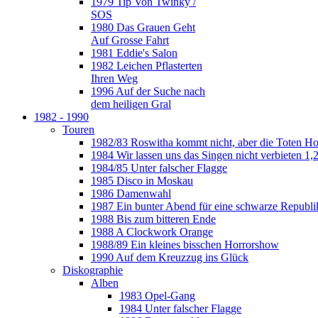
1979 Tip Von Twinky /
SOS
1980 Das Grauen Geht
Auf Grosse Fahrt
1981 Eddie's Salon
1982 Leichen Pflasterten
Ihren Weg
1996 Auf der Suche nach
dem heiligen Gral
1982 - 1990
Touren
1982/83 Roswitha kommt nicht, aber die Toten H
1984 Wir lassen uns das Singen nicht verbieten 1,2
1984/85 Unter falscher Flagge
1985 Disco in Moskau
1986 Damenwahl
1987 Ein bunter Abend für eine schwarze Republi
1988 Bis zum bitteren Ende
1988 A Clockwork Orange
1988/89 Ein kleines bisschen Horrorshow
1990 Auf dem Kreuzzug ins Glück
Diskographie
Alben
1983 Opel-Gang
1984 Unter falscher Flagge