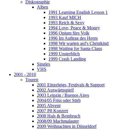
Diskographie
Alben
1991 Learning English Lesson 1
1993 Kauf MICH
1993 Reich & Sexy
1994 Love, Peace & Money
1996 Opium fürs Volk
1996 Im Auftrag des Herrn
1998 Wir warten auf's Christkind
1998 Waiting for Santa Claus
1999 Unsterblich
1999 Crash Landing
Singles
VHS
2001 - 2010
Touren
2001 Einzelgigs, Festivals & Support
2002 Auswärtsspiel!
2003 Leipzig / Buenos Aires
2004/05 Friss oder Stirb
2005 Abvent
2007 P8 Konzert
2008 Hals & Beinbruch
2008/09 Machmalauter
2009 Weihnachten in Düsseldorf