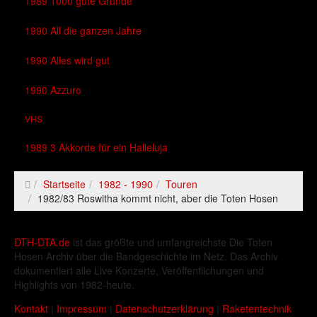
1989 1000 gute Gründe
1990 All die ganzen Jahre
1990 Alles wird gut
1990 Azzuro
VHS
1989 3 Akkorde für ein Halleluja
Startseite
1982 - 1990
Touren
1982/83 Roswitha kommt nicht, aber die Toten Hosen
DTH-DTA.de
ist das größte und umfangreichste Die Toten
Hosen Archiv über die Bandgeschichte im Netz. Das Archiv
dokumentiert alle Live Konzerte, Veröffentlichungen und
Highlights von 1982-heute.
Kontakt
|
Impressum
|
Datenschutzerklärung
|
Raketentechnik