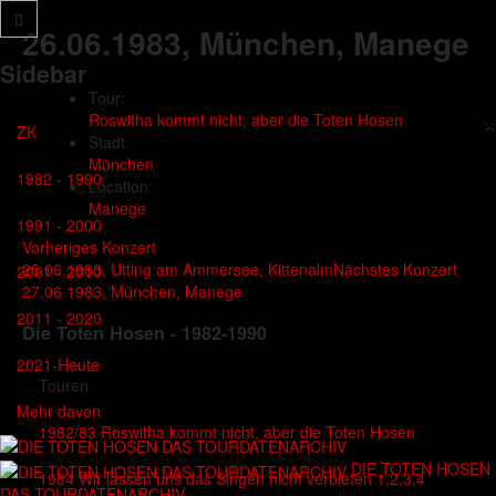
26.06.1983
, München, Manege
Sidebar
Tour:
×
Roswitha kommt nicht, aber die Toten Hosen
ZK
Stadt:
München
1982 - 1990
Location:
Manege
1991 - 2000
Vorheriges Konzert
25.06.1983, Utting am Ammersee, Kittenalm
Nächstes Konzert
2001 - 2010
27.06.1983, München, Manege
2011 - 2020
Die Toten Hosen - 1982-1990
2021-Heute
Touren
Mehr davon
1982/83 Roswitha kommt nicht, aber die Toten Hosen
DIE TOTEN HOSEN
1984 Wir lassen uns das Singen nicht verbieten 1,2,3,4
DAS TOURDATENARCHIV