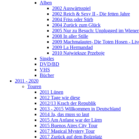
Alben
2002 Auswärtsspiel
2002 Reich & Sexy II - Die fetten Jahre
2004 Friss oder Stirb
2004 Zurück zum Glück
2005 Nur zu Besuch: Unplugged im Wiener 
2008 In aller Stille
2009 Machmalauter- Die Toten Hosen - Liv
2009 La Hermandad
2010 Najwieksze Przeboje
Singles
DVD/BD
VHS
Bücher
2011 - 2020
Touren
2011 Lünen
2012 Tage wie diese
2012/13 Krach der Republik
2013 - 2015 Willkommen in Deutschland
2014 Ja, das muss so laut
2015 Am Anfang war der Lärm
2015 Buenos Aires City Tour
2017 Magical Mystery Tour
2017 Zurück auf dem Bolzplatz