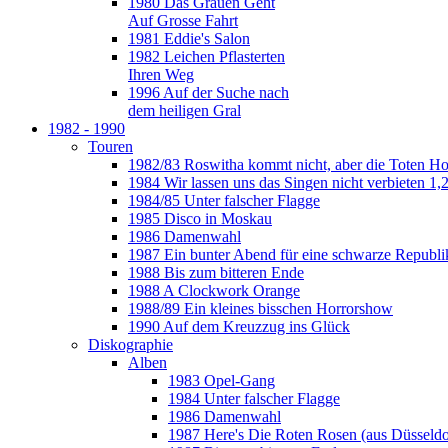
1980 Das Grauen Geht
Auf Grosse Fahrt
1981 Eddie's Salon
1982 Leichen Pflasterten
Ihren Weg
1996 Auf der Suche nach
dem heiligen Gral
1982 - 1990
Touren
1982/83 Roswitha kommt nicht, aber die Toten H
1984 Wir lassen uns das Singen nicht verbieten 1,2
1984/85 Unter falscher Flagge
1985 Disco in Moskau
1986 Damenwahl
1987 Ein bunter Abend für eine schwarze Republi
1988 Bis zum bitteren Ende
1988 A Clockwork Orange
1988/89 Ein kleines bisschen Horrorshow
1990 Auf dem Kreuzzug ins Glück
Diskographie
Alben
1983 Opel-Gang
1984 Unter falscher Flagge
1986 Damenwahl
1987 Here's Die Roten Rosen (aus Düsseldo