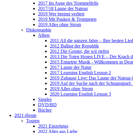
2017 Im Auge des Trommelfells
2017/18 Laune der Natour
2019 Wer bremst verliert
2019 Mit Pauken & Trompeten
2019 Alles ohne Strom
Diskographie
Alben
2011 All die ganzen Jahre – Ihre besten Lie
2012 Ballast der Republik
2012 Die Geister, die wir riefen
2013 Die Toten Hosen LIVE – Der Krach d
2015 Entartete Musik - Willkommen in Deu
2017 Laune der Natur
2017 Learning English Lesson 2
2019 Zuhause Live: Das Laune der Natour-
2019 Auf der Suche nach der Schnapsinsel
2019 Alles ohne Strom
2020 Learning English Lesson 3
Singles
DVD/BD
Bücher
2021-Heute
Touren
2021 Einzelgigs
2022 Alles aus Liebe