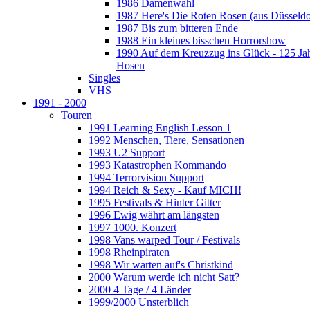
1986 Damenwahl
1987 Here's Die Roten Rosen (aus Düsseldo
1987 Bis zum bitteren Ende
1988 Ein kleines bisschen Horrorshow
1990 Auf dem Kreuzzug ins Glück - 125 Ja
Hosen
Singles
VHS
1991 - 2000
Touren
1991 Learning English Lesson 1
1992 Menschen, Tiere, Sensationen
1993 U2 Support
1993 Katastrophen Kommando
1994 Terrorvision Support
1994 Reich & Sexy - Kauf MICH!
1995 Festivals & Hinter Gitter
1996 Ewig währt am längsten
1997 1000. Konzert
1998 Vans warped Tour / Festivals
1998 Rheinpiraten
1998 Wir warten auf's Christkind
2000 Warum werde ich nicht Satt?
2000 4 Tage / 4 Länder
1999/2000 Unsterblich