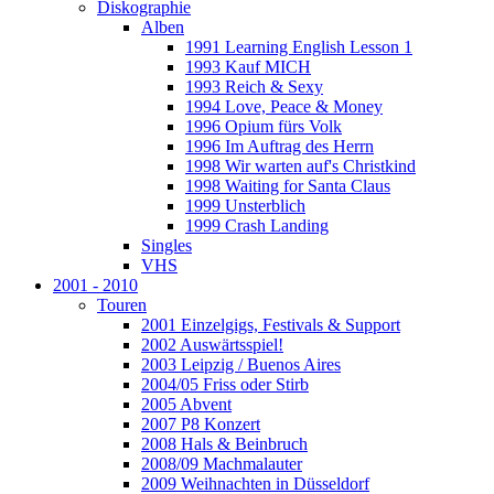
Diskographie
Alben
1991 Learning English Lesson 1
1993 Kauf MICH
1993 Reich & Sexy
1994 Love, Peace & Money
1996 Opium fürs Volk
1996 Im Auftrag des Herrn
1998 Wir warten auf's Christkind
1998 Waiting for Santa Claus
1999 Unsterblich
1999 Crash Landing
Singles
VHS
2001 - 2010
Touren
2001 Einzelgigs, Festivals & Support
2002 Auswärtsspiel!
2003 Leipzig / Buenos Aires
2004/05 Friss oder Stirb
2005 Abvent
2007 P8 Konzert
2008 Hals & Beinbruch
2008/09 Machmalauter
2009 Weihnachten in Düsseldorf