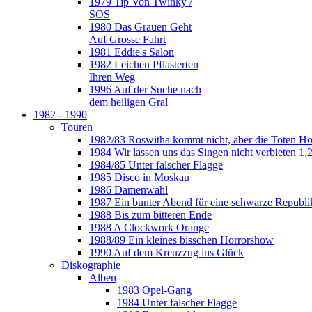
1979 Tip Von Twinky /
SOS
1980 Das Grauen Geht
Auf Grosse Fahrt
1981 Eddie's Salon
1982 Leichen Pflasterten
Ihren Weg
1996 Auf der Suche nach
dem heiligen Gral
1982 - 1990
Touren
1982/83 Roswitha kommt nicht, aber die Toten H
1984 Wir lassen uns das Singen nicht verbieten 1,2
1984/85 Unter falscher Flagge
1985 Disco in Moskau
1986 Damenwahl
1987 Ein bunter Abend für eine schwarze Republi
1988 Bis zum bitteren Ende
1988 A Clockwork Orange
1988/89 Ein kleines bisschen Horrorshow
1990 Auf dem Kreuzzug ins Glück
Diskographie
Alben
1983 Opel-Gang
1984 Unter falscher Flagge