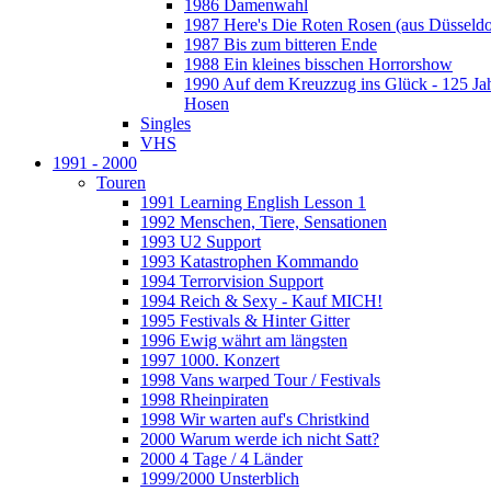
1986 Damenwahl
1987 Here's Die Roten Rosen (aus Düsseldo
1987 Bis zum bitteren Ende
1988 Ein kleines bisschen Horrorshow
1990 Auf dem Kreuzzug ins Glück - 125 Ja
Hosen
Singles
VHS
1991 - 2000
Touren
1991 Learning English Lesson 1
1992 Menschen, Tiere, Sensationen
1993 U2 Support
1993 Katastrophen Kommando
1994 Terrorvision Support
1994 Reich & Sexy - Kauf MICH!
1995 Festivals & Hinter Gitter
1996 Ewig währt am längsten
1997 1000. Konzert
1998 Vans warped Tour / Festivals
1998 Rheinpiraten
1998 Wir warten auf's Christkind
2000 Warum werde ich nicht Satt?
2000 4 Tage / 4 Länder
1999/2000 Unsterblich