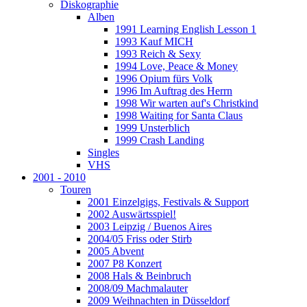
Diskographie
Alben
1991 Learning English Lesson 1
1993 Kauf MICH
1993 Reich & Sexy
1994 Love, Peace & Money
1996 Opium fürs Volk
1996 Im Auftrag des Herrn
1998 Wir warten auf's Christkind
1998 Waiting for Santa Claus
1999 Unsterblich
1999 Crash Landing
Singles
VHS
2001 - 2010
Touren
2001 Einzelgigs, Festivals & Support
2002 Auswärtsspiel!
2003 Leipzig / Buenos Aires
2004/05 Friss oder Stirb
2005 Abvent
2007 P8 Konzert
2008 Hals & Beinbruch
2008/09 Machmalauter
2009 Weihnachten in Düsseldorf