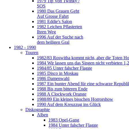
1979 Tip Von Twinky /
SOS
1980 Das Grauen Geht
Auf Grosse Fahrt
1981 Eddie's Salon
1982 Leichen Pflasterten
Ihren Weg
1996 Auf der Suche nach
dem heiligen Gral
1982 - 1990
Touren
1982/83 Roswitha kommt nicht, aber die Toten H
1984 Wir lassen uns das Singen nicht verbieten 1,2
1984/85 Unter falscher Flagge
1985 Disco in Moskau
1986 Damenwahl
1987 Ein bunter Abend für eine schwarze Republi
1988 Bis zum bitteren Ende
1988 A Clockwork Orange
1988/89 Ein kleines bisschen Horrorshow
1990 Auf dem Kreuzzug ins Glück
Diskographie
Alben
1983 Opel-Gang
1984 Unter falscher Flagge