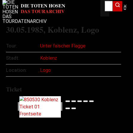
✕
30.05.1985
, Koblenz, Logo
Tour:
Unter falscher Flagge
Stadt:
Koblenz
Location:
Logo
Ticket