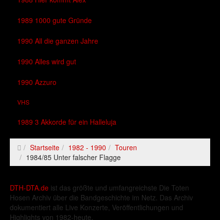
1989 1000 gute Gründe
1990 All die ganzen Jahre
1990 Alles wird gut
1990 Azzuro
VHS
1989 3 Akkorde für ein Halleluja
Startseite
1982 - 1990
Touren
1984/85 Unter falscher Flagge
DTH-DTA.de
ist das größte und umfangreichste Die Toten
Hosen Archiv über die Bandgeschichte im Netz. Das Archiv
dokumentiert alle Live Konzerte, Veröffentlichungen und
Highlights von 1982-heute.