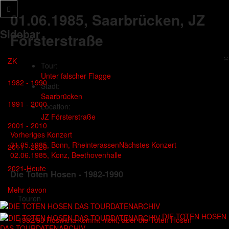
01.06.1985
, Saarbrücken, JZ
Sidebar
Försterstraße
×
ZK
Tour:
Unter falscher Flagge
1982 - 1990
Stadt:
Saarbrücken
1991 - 2000
Location:
JZ Försterstraße
2001 - 2010
Vorheriges Konzert
31.05.1985, Bonn, Rheinterassen
Nächstes Konzert
2011 - 2020
02.06.1985, Konz, Beethovenhalle
2021-Heute
Die Toten Hosen - 1982-1990
Mehr davon
Touren
DIE TOTEN HOSEN
1982/83 Roswitha kommt nicht, aber die Toten Hosen
DAS TOURDATENARCHIV