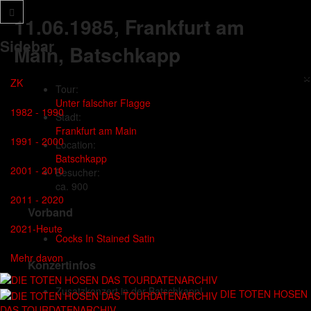
11.06.1985
, Frankfurt am
Sidebar
Main, Batschkapp
×
ZK
Tour:
Unter falscher Flagge
1982 - 1990
Stadt:
Frankfurt am Main
1991 - 2000
Location:
Batschkapp
2001 - 2010
Besucher:
ca. 900
2011 - 2020
Vorband
2021-Heute
Cocks In Stained Satin
Mehr davon
Konzertinfos
Zusatzkonzert in der Batschkapp!
DIE TOTEN HOSEN
DAS TOURDATENARCHIV